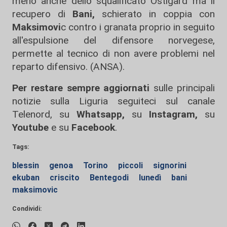
meno anche dello squalificato Ostigard ma il
recupero di
Bani,
schierato in coppia con
Maksimovi
c contro i granata proprio in seguito
all'espulsione del difensore norvegese,
permette al tecnico di non avere problemi nel
reparto difensivo. (ANSA).
Per restare sempre aggiornati
sulle principali
notizie sulla Liguria seguiteci sul canale
Telenord, su
Whatsapp,
su
Instagram
,
su
Youtube
e su
Facebook
.
Tags:
blessin
genoa
Torino
piccoli
signorini
ekuban
criscito
Bentegodi
lunedì
bani
maksimovic
Condividi: