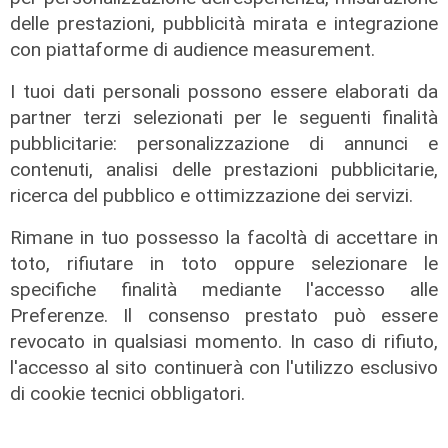
delle prestazioni, pubblicità mirata e integrazione
con piattaforme di audience measurement.
I tuoi dati personali possono essere elaborati da
La partita
partner terzi selezionati per le seguenti finalità
Trofeo Spagnolo, Genoa battuto dal
pubblicitarie: personalizzazione di annunci e
Deportivo: al 'Ferraris' è 0-1
contenuti, analisi delle prestazioni pubblicitarie,
08/08/2026
ricerca del pubblico e ottimizzazione dei servizi.
di F.S.
Rimane in tuo possesso la facoltà di accettare in
toto, rifiutare in toto oppure selezionare le
specifiche finalità mediante l'accesso alle
Preferenze. Il consenso prestato può essere
revocato in qualsiasi momento. In caso di rifiuto,
l'accesso al sito continuerà con l'utilizzo esclusivo
di cookie tecnici obbligatori.