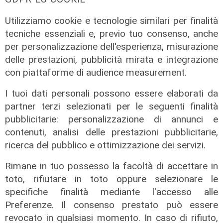
Moda Italiana, SMI – Sistema Moda Italia,
Milano Unica e Piattaforma Sistema Formativo
Utilizziamo cookie e tecnologie similari per finalità
Moda ETS, oltre a quelli di CNA Federmoda,
tecniche essenziali e, previo tuo consenso, anche
Confartigianato ed ENIT – Agenzia Nazionale
per personalizzazione dell'esperienza, misurazione
del Turismo. GenovaJeans ha come partner,
delle prestazioni, pubblicità mirata e integrazione
tra gli altri, Camera di Commercio di Genova,
con piattaforme di audience measurement.
Candiani, Centro Studi Grande Milano, ETT,
Sagep, AMIU Genova, Humana People to
I tuoi dati personali possono essere elaborati da
People, Farmacie Comunali Genovesi e AMT. I
partner terzi selezionati per le seguenti finalità
manichini delle esposizioni collettive sono
pubblicitarie: personalizzazione di annunci e
forniti da La Rosa.
contenuti, analisi delle prestazioni pubblicitarie,
ricerca del pubblico e ottimizzazione dei servizi.
A contribuire a lanciare i messaggi di
GenovaJeans, in queste settimane, anche
Rimane in tuo possesso la facoltà di accettare in
quattro testimonial d’eccezione: l’attrice e
toto, rifiutare in toto oppure selezionare le
produttrice Alice Arcuri, la giornalista sportiva
specifiche finalità mediante l'accesso alle
di Sky Giorgia Cenni, l’attrice e conduttrice
Preferenze. Il consenso prestato può essere
radiofonica Marina Minetti e la conduttrice
revocato in qualsiasi momento. In caso di rifiuto,