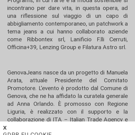
Programs, in cui l'arte e la moda sostenibile si
incontrano per dare vita, in questa opera, ad
una riflessione sul viaggio di un capo di
abbigliamento contemporaneo, un patchwork a
tema jeans a cui hanno collaborato aziende
come Ribbontex srl, Lanificio F.lli Cerruti,
Officina+39, Lenzing Group e Filatura Astro srl.
GenovaJeans nasce da un progetto di Manuela
Arata, attuale Presidente del Comitato
Promotore. L’evento è prodotto dal Comune di
Genova, che ne ha affidato la curatela generale
ad Anna Orlando. È promosso con Regione
Liguria, è realizzato con il supporto e la
collaborazione di ITA – Italian Trade Agency e
gode dei patrocini di Camera Nazionale della
𝗫
GDPR EU COOKIE