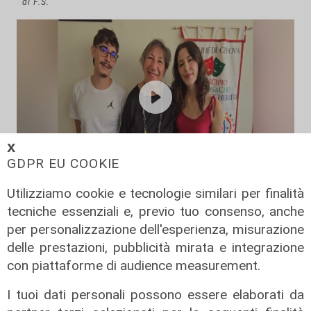
di F.S.
𝗫
GDPR EU COOKIE
La rassegna
Utilizziamo cookie e tecnologie similari per finalità
Arte Nomade: la Media Valbisagno
tecniche essenziali e, previo tuo consenso, anche
esalta le qualità di giovani artisti
per personalizzazione dell'esperienza, misurazione
delle prestazioni, pubblicità mirata e integrazione
04/08/2026
con piattaforme di audience measurement.
I tuoi dati personali possono essere elaborati da