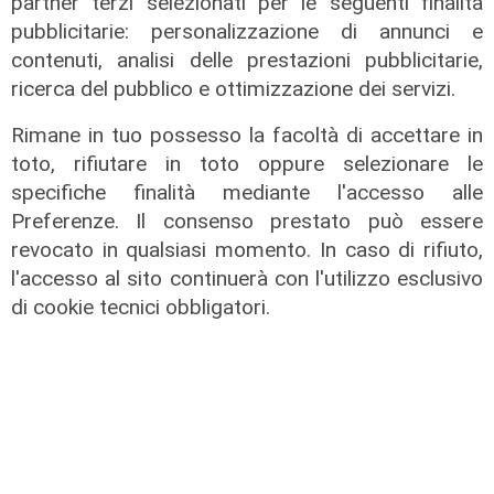
partner terzi selezionati per le seguenti finalità
pubblicitarie: personalizzazione di annunci e
contenuti, analisi delle prestazioni pubblicitarie,
ricerca del pubblico e ottimizzazione dei servizi.
Rimane in tuo possesso la facoltà di accettare in
toto, rifiutare in toto oppure selezionare le
specifiche finalità mediante l'accesso alle
Preferenze. Il consenso prestato può essere
revocato in qualsiasi momento. In caso di rifiuto,
l'accesso al sito continuerà con l'utilizzo esclusivo
di cookie tecnici obbligatori.
Al Museo Galata
'Camalli 1946-2026: la nostra
storia': prorogata fino al 31 agosto
la mostra sugli 80 anni della CULMV