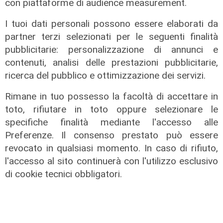
con piattaforme di audience measurement.
Euro 2032, ora è ufficiale: fra i 16
stadi candidati c'è anche il 'Ferraris'
I tuoi dati personali possono essere elaborati da
di Genova
partner terzi selezionati per le seguenti finalità
04/08/2026
pubblicitarie: personalizzazione di annunci e
di Redazione Sport
contenuti, analisi delle prestazioni pubblicitarie,
ricerca del pubblico e ottimizzazione dei servizi.
Rimane in tuo possesso la facoltà di accettare in
toto, rifiutare in toto oppure selezionare le
specifiche finalità mediante l'accesso alle
Preferenze. Il consenso prestato può essere
revocato in qualsiasi momento. In caso di rifiuto,
l'accesso al sito continuerà con l'utilizzo esclusivo
di cookie tecnici obbligatori.