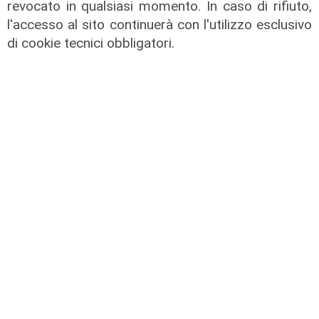
revocato in qualsiasi momento. In caso di rifiuto,
l'accesso al sito continuerà con l'utilizzo esclusivo
di cookie tecnici obbligatori.
La trattativa
Genoa, Vogliacco a un passo dalla
Cremonese
03/08/2026
di Claudio Baffico
L'apertura