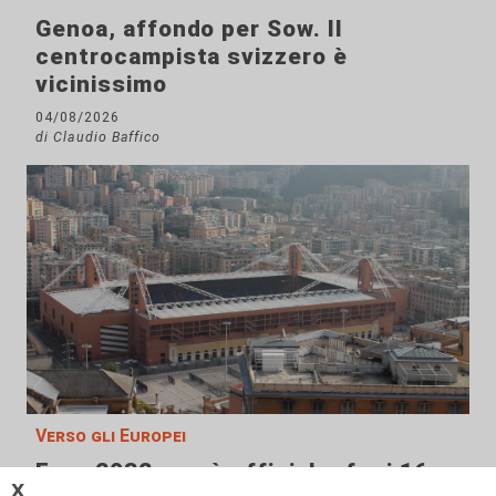
Genoa, affondo per Sow. Il
centrocampista svizzero è
vicinissimo
04/08/2026
di Claudio Baffico
Verso gli Europei
Euro 2032, ora è ufficiale: fra i 16
𝗫