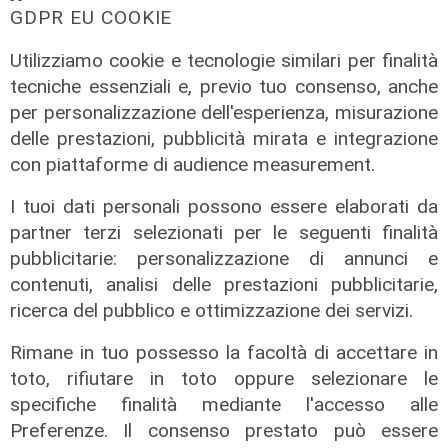
stadi candidati c'è anche il 'Ferraris'
GDPR EU COOKIE
di Genova
Utilizziamo cookie e tecnologie similari per finalità
04/08/2026
di Redazione Sport
tecniche essenziali e, previo tuo consenso, anche
per personalizzazione dell'esperienza, misurazione
delle prestazioni, pubblicità mirata e integrazione
con piattaforme di audience measurement.
I tuoi dati personali possono essere elaborati da
partner terzi selezionati per le seguenti finalità
pubblicitarie: personalizzazione di annunci e
contenuti, analisi delle prestazioni pubblicitarie,
ricerca del pubblico e ottimizzazione dei servizi.
Rimane in tuo possesso la facoltà di accettare in
toto, rifiutare in toto oppure selezionare le
specifiche finalità mediante l'accesso alle
Preferenze. Il consenso prestato può essere