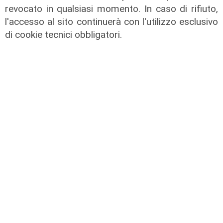
Unica
revocato in qualsiasi momento. In caso di rifiuto,
Genoa, sprint abbonamenti:
l'accesso al sito continuerà con l'utilizzo esclusivo
superata quota 20mila rinnovi
di cookie tecnici obbligatori.
05/08/2026
di F.S.
Test in Inghilterra