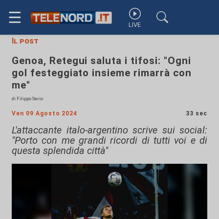
☰
LIVE
Il post
Genoa, Retegui saluta i tifosi: "Ogni
gol festeggiato insieme rimarrà con
me"
di Filippo Serio
Ven 09 Agosto 2024
33 sec
L'attaccante italo-argentino scrive sui social:
"Porto con me grandi ricordi di tutti voi e di
questa splendida città"