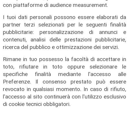
con piattaforme di audience measurement.
I tuoi dati personali possono essere elaborati da
partner terzi selezionati per le seguenti finalità
pubblicitarie: personalizzazione di annunci e
contenuti, analisi delle prestazioni pubblicitarie,
ricerca del pubblico e ottimizzazione dei servizi.
Unica
Rimane in tuo possesso la facoltà di accettare in
Genoa, sprint abbonamenti:
toto, rifiutare in toto oppure selezionare le
superata quota 20mila rinnovi
specifiche finalità mediante l'accesso alle
Preferenze. Il consenso prestato può essere
05/08/2026
di F.S.
revocato in qualsiasi momento. In caso di rifiuto,
l'accesso al sito continuerà con l'utilizzo esclusivo
di cookie tecnici obbligatori.