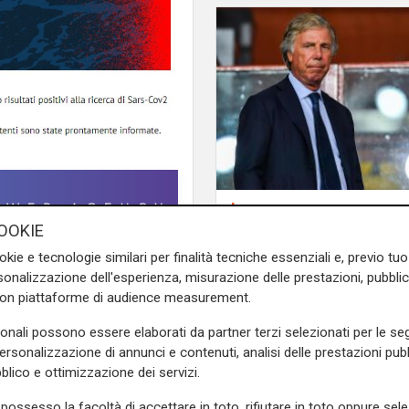
La sentenza
Contesa Preziosi - Ge
OOKIE
Tribunale di Milano d
okie e tecnologie similari per finalità tecniche essenziali e, previo t
ragione all'ex patron
onalizzazione dell'esperienza, misurazione delle prestazioni, pubblic
atori della Prima Squadra
con piattaforme di audience measurement.
te test molecolare.
o stati posti in isolamento
sonali possono essere elaborati da partner terzi selezionati per le seg
prontamente informate.
personalizzazione di annunci e contenuti, analisi delle prestazioni pubbl
blico e ottimizzazione dei servizi.
e sulla Liguria seguiteci sul
possesso la facoltà di accettare in toto, rifiutare in toto oppure sele