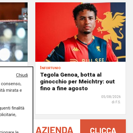
Infortunio
noa, il
Tegola Genoa, botta al
Chiudi
à
ginocchio per Meichtry: out
uo consenso,
 rossoblù
fino a fine agosto
ità mirata e
06/08/2026
05/08/2026
di Filippo Serio
di F.S.
uenti finalità
icitarie,
zionare le