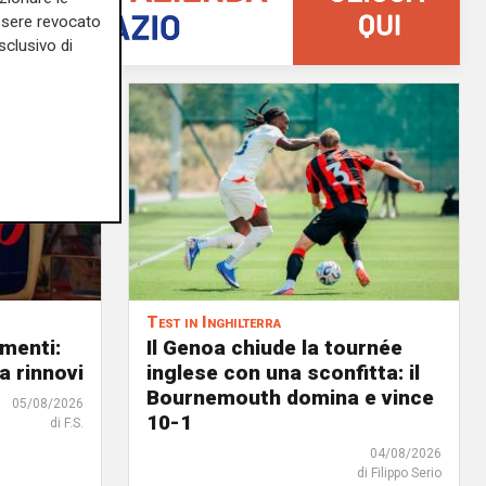
essere revocato
sclusivo di
Test in Inghilterra
menti:
Il Genoa chiude la tournée
a rinnovi
inglese con una sconfitta: il
Bournemouth domina e vince
05/08/2026
10-1
di F.S.
04/08/2026
di Filippo Serio