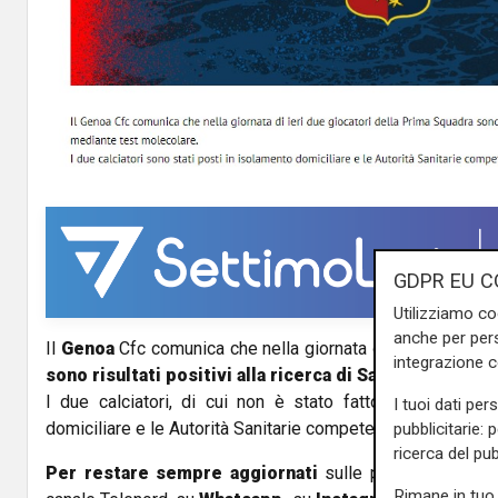
GDPR EU C
Utilizziamo co
anche per pers
Il
Genoa
Cfc comunica che nella giornata di ieri
due gioc
integrazione 
sono risultati positivi alla ricerca di Sars-Cov2
median
I due calciatori, di cui non è stato fatto il nome, son
I tuoi dati per
domiciliare e le Autorità Sanitarie competenti sono state 
pubblicitarie: 
ricerca del pub
Per restare sempre aggiornati
sulle principali notizi
Rimane in tuo 