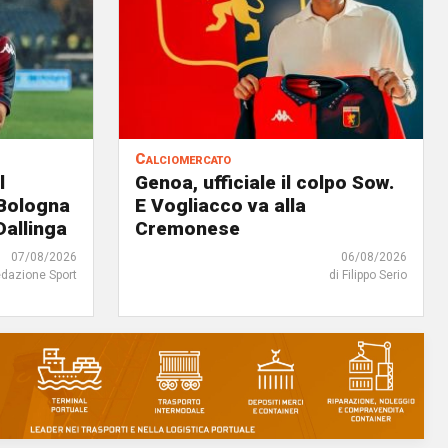
Calciomercato
l
Genoa, ufficiale il colpo Sow.
 Bologna
E Vogliacco va alla
Dallinga
Cremonese
07/08/2026
06/08/2026
edazione Sport
di Filippo Serio