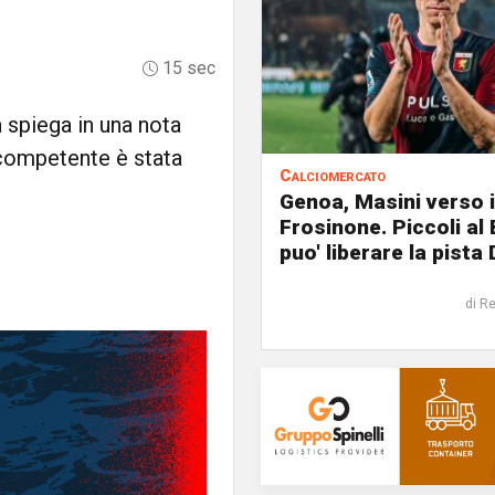
15 sec
 spiega in una nota
 competente è stata
Calciomercato
Genoa, Masini verso i
Frosinone. Piccoli al
puo' liberare la pista 
di R