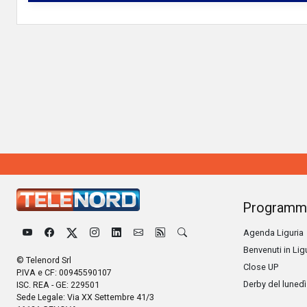
Programm
Agenda Liguria
Benvenuti in Lig
© Telenord Srl
Close UP
P.IVA e CF: 00945590107
Derby del lunedì
ISC. REA - GE: 229501
Sede Legale: Via XX Settembre 41/3