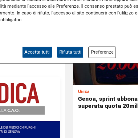
e
e su
Facebook
.
alità mediante l'accesso alle Preferenze. Il consenso prestato può 
mento. In caso di rifiuto, l'accesso al sito continuerà con l'utilizzo e
obbligatori.
agi
virus
Accetta tutti
Rifiuta tutti
Preferenze
Unica
Genoa, sprint abbona
superata quota 20mil