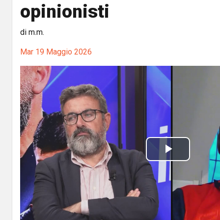
opinionisti
di m.m.
Mar 19 Maggio 2026
P
l
a