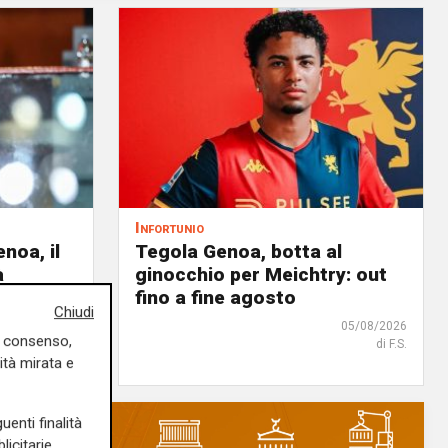
Infortunio
noa, il
Tegola Genoa, botta al
à
ginocchio per Meichtry: out
 rossoblù
fino a fine agosto
Chiudi
06/08/2026
05/08/2026
uo consenso,
di Filippo Serio
di F.S.
ità mirata e
uenti finalità
icitarie,