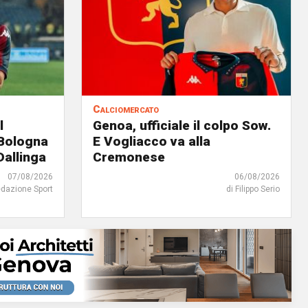
Calciomercato
l
Genoa, ufficiale il colpo Sow.
 Bologna
E Vogliacco va alla
Dallinga
Cremonese
07/08/2026
06/08/2026
edazione Sport
di Filippo Serio