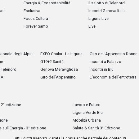
Energia & Ecosostenibilità
Il salotto di Telenord
uria
Esclusiva
Incontri Genova Italia
Focus Cultura
Liguria Live
Forever Samp
Live
ionale degli Alpini
EXPO Osaka - La Liguria
Giro dell'Appennino Donne
he
G19+2 Sanità
Incontri a Palazzo
Telenord
Genova Meravigliosa
Incontri in Blu
IA
Giro dell'Appennino
L'economia dell'entroterra
 2° edizione
Lavoro e Futuro
Liguria Verde Blu
zione
Mobilità Urbana
sull’Energia - 3° edizione
Salute & Sanità 3° Edizione
Tutti i diritti riservati, vietata la copia anche parziale dei contenuti