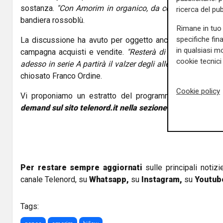
sostanza.
"Con Amorim in organico, da continuare a colt
ricerca del pub
bandiera rossoblù.
Rimane in tuo 
specifiche fin
La discussione ha avuto per oggetto anche De Rossi, la
in qualsiasi mo
campagna acquisti e vendite.
"Resterà di certo al Geno
cookie tecnici 
adesso in serie A partirà il valzer degli allenatori, una fine
chiosato Franco Ordine.
Cookie policy
Vi proponiamo un estratto del programma,
sempre dis
demand sul sito telenord.it nella sezione appositamente
Per restare sempre aggiornati
sulle principali notizi
canale Telenord, su
Whatsapp,
su
Instagram
,
su
Youtub
Tags: