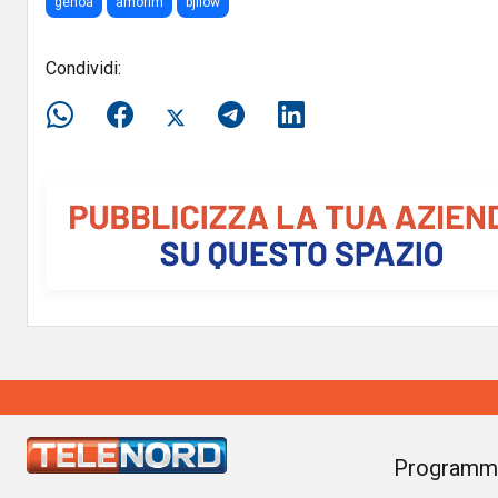
genoa
amorim
bjilow
Condividi:
Programm