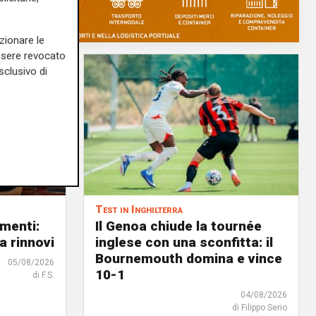
zionare le
essere revocato
sclusivo di
Test in Inghilterra
menti:
Il Genoa chiude la tournée
a rinnovi
inglese con una sconfitta: il
Bournemouth domina e vince
05/08/2026
10-1
di F.S.
04/08/2026
di Filippo Serio