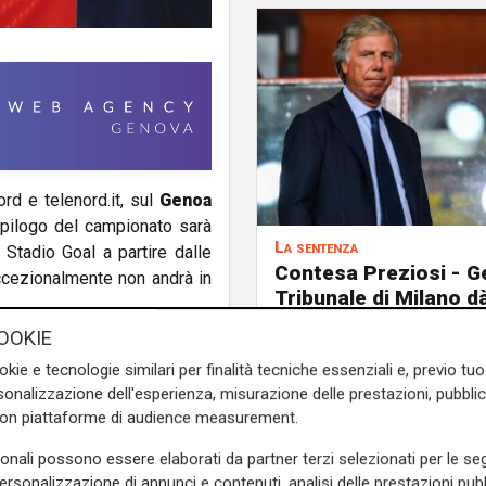
ord e telenord.it, sul
Genoa
'epilogo del campionato sarà
La sentenza
Stadio Goal a partire dalle
Contesa Preziosi - Ge
cezionalmente non andrà in
Tribunale di Milano d
ragione all'ex patron
OOKIE
social lanciato tra i tifosi in
okie e tecnologie similari per finalità tecniche essenziali e, previo t
el prossimo anno? I pareri si
onalizzazione dell'esperienza, misurazione delle prestazioni, pubblic
ore Soviero, Massimiliano
con piattaforme di audience measurement.
iano sia un talento con un
nsiderato anche l'addio di
sonali possono essere elaborati da partner terzi selezionati per le seg
rcato, abbia bisogno di più
personalizzazione di annunci e contenuti, analisi delle prestazioni pubbl