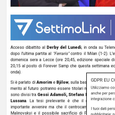
y
V
i
d
Acceso dibattito al
Derby del Lunedì
, in onda su Telen
e
dopo l'ultima partita al
"Ferraris"
contro il Milan (1-2). L
o
domenica sera a Lecce (ore 20,45, edizione speciale di 
20,15 al posto di Forever Samp che questa settimana ec
onda).
GDPR EU C
Si è parlato di
Amorim
e
Bjilow
, sulla base del sondaggio 
Utilizziamo co
merito al futuro: potranno essere titolari nella squadra d
anche per pers
sono divisi tra
Gessi Adamoli, Stefano Eranio, Salvat
integrazione 
Lussana
. La tesi prelevante è che il giovane brasil
importante avvenire ma che il centrocampo rossoblù, co
I tuoi dati per
Malinovskyi e il possibile sacrificio di Frendrup sul me
pubblicitarie: 