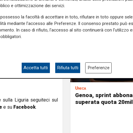
ivare",
ha specificato Eranio,
blico e ottimizzazione dei servizi.
possesso la facoltà di accettare in toto, rifiutare in toto oppure sele
alità mediante l'accesso alle Preferenze. Il consenso prestato può 
 sua analisi sulla prossima
mento. In caso di rifiuto, l'accesso al sito continuerà con l'utilizzo e
a, ma secondo me, visto che
obbligatori.
strella se la tiene aperta"
, ha
ponibile integralmente on
 dedicata al Derby.
Accetta tutti
Rifiuta tutti
Preferenze
Unica
Genoa, sprint abbona
e sulla Liguria seguiteci sul
superata quota 20mil
e
e su
Facebook
.