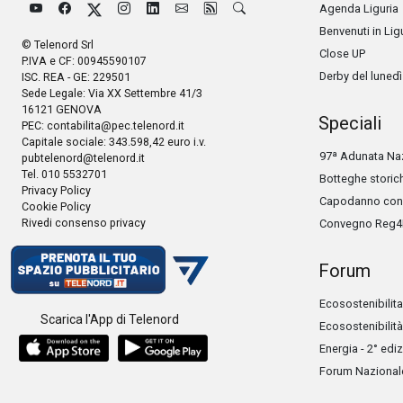
Agenda Liguria
Benvenuti in Lig
© Telenord Srl
Close UP
P.IVA e CF: 00945590107
Derby del lunedì
ISC. REA - GE: 229501
Sede Legale: Via XX Settembre 41/3
16121 GENOVA
Speciali
PEC:
contabilita@pec.telenord.it
Capitale sociale: 343.598,42 euro i.v.
97ª Adunata Naz
pubtelenord@telenord.it
Tel. 010 5532701
Botteghe storic
Privacy Policy
Capodanno con 
Cookie Policy
Rivedi consenso privacy
Convegno Reg4
Forum
Ecosostenibilita
Scarica l'App di Telenord
Ecosostenibilità
Energia - 2° edi
Forum Nazionale 