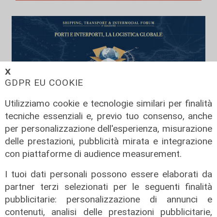
𝗫
GDPR EU COOKIE
Utilizziamo cookie e tecnologie similari per finalità
tecniche essenziali e, previo tuo consenso, anche
per personalizzazione dell'esperienza, misurazione
Porti e interporti, la logistica
delle prestazioni, pubblicità mirata e integrazione
globale - Panel 3
con piattaforme di audience measurement.
03/02/2024
di Redazione
I tuoi dati personali possono essere elaborati da
partner terzi selezionati per le seguenti finalità
pubblicitarie: personalizzazione di annunci e
contenuti, analisi delle prestazioni pubblicitarie,