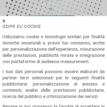
𝗫
GDPR EU COOKIE
Utilizziamo cookie e tecnologie similari per finalità
tecniche essenziali e, previo tuo consenso, anche
per personalizzazione dell'esperienza, misurazione
Forever Samp puntata del
delle prestazioni, pubblicità mirata e integrazione
11/07/2026
con piattaforme di audience measurement.
12/07/2026
I tuoi dati personali possono essere elaborati da
di Redazione
partner terzi selezionati per le seguenti finalità
pubblicitarie: personalizzazione di annunci e
contenuti, analisi delle prestazioni pubblicitarie,
ricerca del pubblico e ottimizzazione dei servizi.
Rimane in tuo possesso la facoltà di accettare in