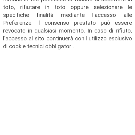
toto, rifiutare in toto oppure selezionare le
specifiche finalità mediante l'accesso alle
Preferenze. Il consenso prestato può essere
revocato in qualsiasi momento. In caso di rifiuto,
Forever Samp puntata del
l'accesso al sito continuerà con l'utilizzo esclusivo
04/07/2026
di cookie tecnici obbligatori.
05/07/2026
di Redazione