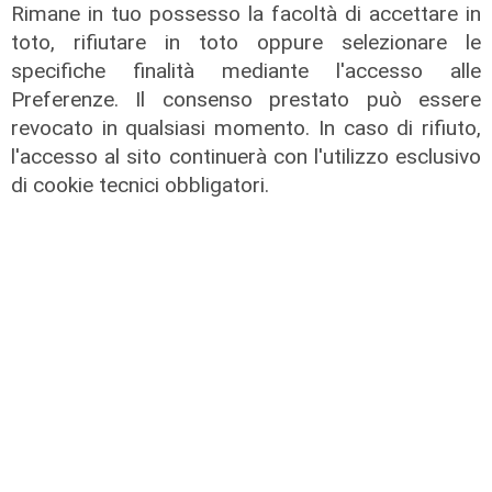
Rimane in tuo possesso la facoltà di accettare in
toto, rifiutare in toto oppure selezionare le
specifiche finalità mediante l'accesso alle
Preferenze. Il consenso prestato può essere
revocato in qualsiasi momento. In caso di rifiuto,
l'accesso al sito continuerà con l'utilizzo esclusivo
Focus Cultura - puntata del
di cookie tecnici obbligatori.
27/06/2025
27/06/2025
di Redazione