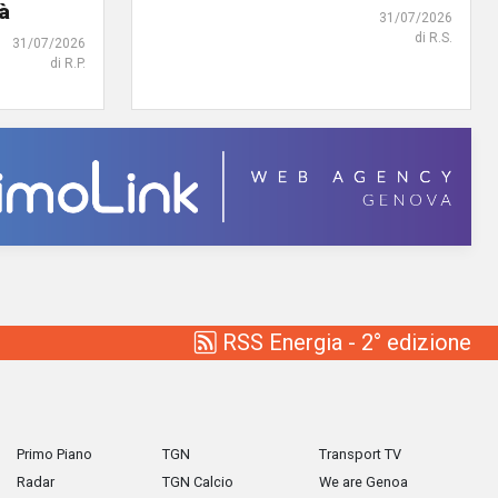
tà
31/07/2026
di R.S.
31/07/2026
di R.P.
RSS Energia - 2° edizione
Primo Piano
TGN
Transport TV
Radar
TGN Calcio
We are Genoa