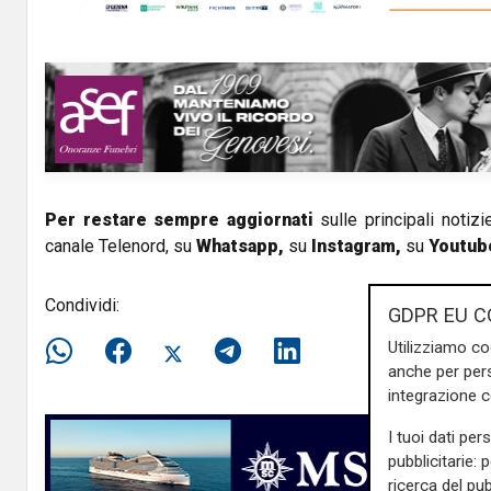
y
V
i
d
e
Per restare sempre aggiornati
sulle principali notizi
canale Telenord, su
Whatsapp,
su
Instagram
,
su
Youtub
o
Condividi:
GDPR EU C
Utilizziamo co
anche per pers
integrazione 
I tuoi dati per
pubblicitarie: 
ricerca del pub