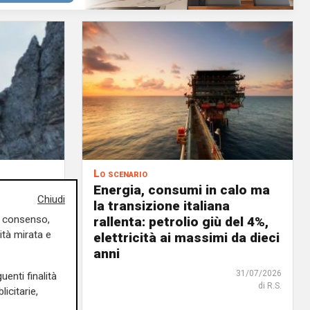
Lo scenario
ste nel
Energia, consumi in calo ma
Chiudi
o in
la transizione italiana
uo consenso,
celerare
rallenta: petrolio giù del 4%,
ità mirata e
tica
elettricità ai massimi da dieci
anni
02/08/2026
di R.S.
31/07/2026
uenti finalità
di R.S.
icitarie,