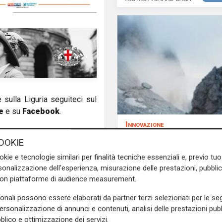
e sulla Liguria seguiteci sul
e
e su
Facebook
.
Innovazione
Dolomiti Energia inve
OOKIE
climate tech: ingress
okie e tecnologie similari per finalità tecniche essenziali e, previo t
Primo Climate per ac
onalizzazione dell'esperienza, misurazione delle prestazioni, pubblic
la transizione energe
con piattaforme di audience measurement.
sonali possono essere elaborati da partner terzi selezionati per le seg
personalizzazione di annunci e contenuti, analisi delle prestazioni pubbl
blico e ottimizzazione dei servizi.