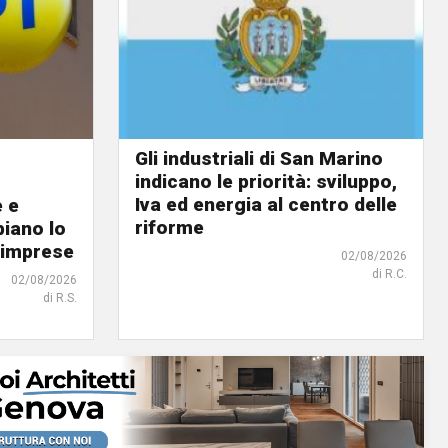
Gli industriali di San Marino
indicano le priorità: sviluppo,
Iva ed energia al centro delle
e e
riforme
biano lo
 imprese
02/08/2026
di R.C.
02/08/2026
di R.S.