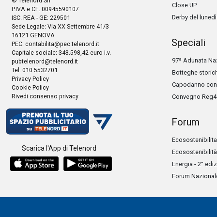
© Telenord Srl
Close UP
P.IVA e CF: 00945590107
Derby del lunedì
ISC. REA - GE: 229501
Sede Legale: Via XX Settembre 41/3
16121 GENOVA
Speciali
PEC:
contabilita@pec.telenord.it
Capitale sociale: 343.598,42 euro i.v.
97ª Adunata Naz
pubtelenord@telenord.it
Tel. 010 5532701
Botteghe storic
Privacy Policy
Capodanno con 
Cookie Policy
Rivedi consenso privacy
Convegno Reg4
Forum
Ecosostenibilita
Scarica l'App di Telenord
Ecosostenibilità
Energia - 2° edi
Forum Nazionale 