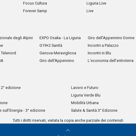
Focus Cultura
Liguria Live
Forever Samp
Live
ionale degli Alpini
EXPO Osaka - La Liguria
Giro dell'Appennino Donne
he
G19+2 Sanità
Incontri a Palazzo
Telenord
Genova Meravigliosa
Incontri in Blu
IA
Giro dell'Appennino
L'economia dell'entroterra
 2° edizione
Lavoro e Futuro
Liguria Verde Blu
zione
Mobilità Urbana
sull’Energia - 3° edizione
Salute & Sanità 3° Edizione
Tutti i diritti riservati, vietata la copia anche parziale dei contenuti