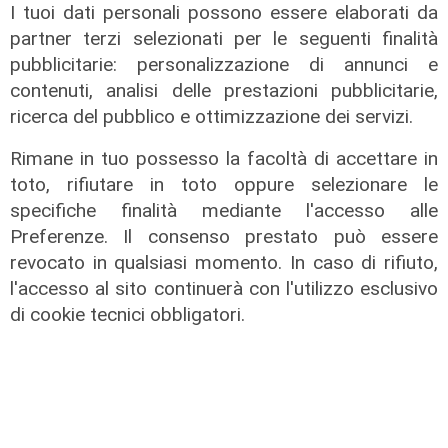
I tuoi dati personali possono essere elaborati da
partner terzi selezionati per le seguenti finalità
pubblicitarie: personalizzazione di annunci e
contenuti, analisi delle prestazioni pubblicitarie,
ricerca del pubblico e ottimizzazione dei servizi.
Rimane in tuo possesso la facoltà di accettare in
toto, rifiutare in toto oppure selezionare le
specifiche finalità mediante l'accesso alle
Preferenze. Il consenso prestato può essere
revocato in qualsiasi momento. In caso di rifiuto,
L'impegno
l'accesso al sito continuerà con l'utilizzo esclusivo
Bassa Valbisagno riqualificata e
di cookie tecnici obbligatori.
pulita: gli sforzi del presidente
Ivaldi
05/08/2026