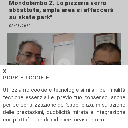
Mondobimbo 2. La pizzeria verrà
abbattuta, ampia area si affaccerà
su skate park"
05/08/2026
𝗫
GDPR EU COOKIE
Utilizziamo cookie e tecnologie similari per finalità
tecniche essenziali e, previo tuo consenso, anche
Le posizioni
per personalizzazione dell'esperienza, misurazione
Barricate sulle linee extraurbane a
delle prestazioni, pubblicità mirata e integrazione
integrazione delle linee Amt
con piattaforme di audience measurement.
05/08/2026