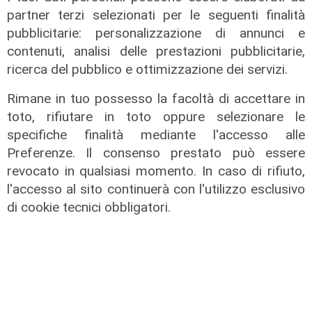
L'intervista
partner terzi selezionati per le seguenti finalità
Pres. Ceraudo (Medio Ponente):
pubblicitarie: personalizzazione di annunci e
"Non demonizziamo nessuno, ma
contenuti, analisi delle prestazioni pubblicitarie,
tolleranza zero verso chi porta
ricerca del pubblico e ottimizzazione dei servizi.
degrado"
Rimane in tuo possesso la facoltà di accettare in
07/08/2026
toto, rifiutare in toto oppure selezionare le
specifiche finalità mediante l'accesso alle
Preferenze. Il consenso prestato può essere
revocato in qualsiasi momento. In caso di rifiuto,
l'accesso al sito continuerà con l'utilizzo esclusivo
di cookie tecnici obbligatori.