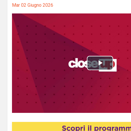
Mar 02 Giugno 2026
P
l
a
y
V