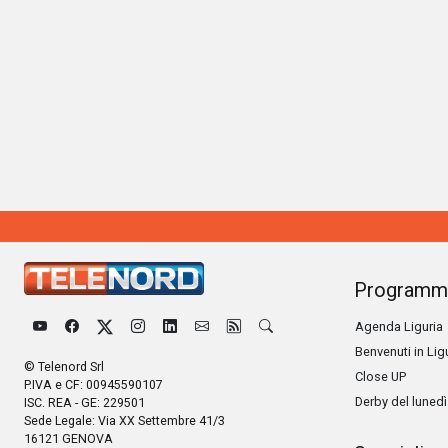
Programm
Agenda Liguria
Benvenuti in Lig
© Telenord Srl
Close UP
P.IVA e CF: 00945590107
Derby del lunedì
ISC. REA - GE: 229501
Sede Legale: Via XX Settembre 41/3
16121 GENOVA