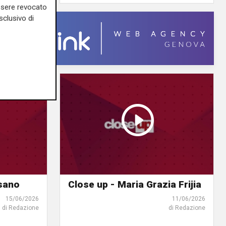
essere revocato
sclusivo di
sano
Close up - Maria Grazia Frijia
15/06/2026
11/06/2026
di Redazione
di Redazione