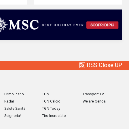
RSS Close UP
Primo Piano
TGN
Transport TV
Radar
TGN Calcio
We are Genoa
Salute Sanità
TGN Today
Scignoria!
Tiro Incrociato