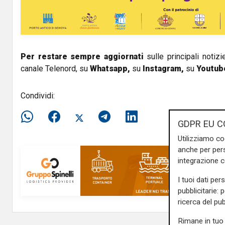
i
d
e
Per restare sempre aggiornati
sulle principali notizi
canale Telenord, su
Whatsapp,
su
Instagram
,
su
Youtub
o
Condividi:
GDPR EU C
Utilizziamo co
anche per pers
integrazione 
I tuoi dati per
pubblicitarie: 
ricerca del pub
Rimane in tuo 