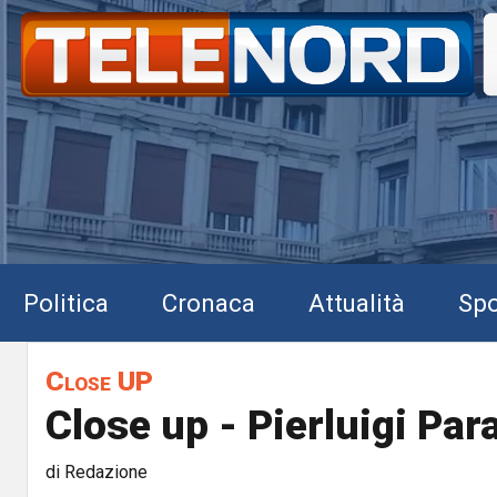
Politica
Cronaca
Attualità
Spo
Close UP
Close up - Pierluigi Par
di Redazione