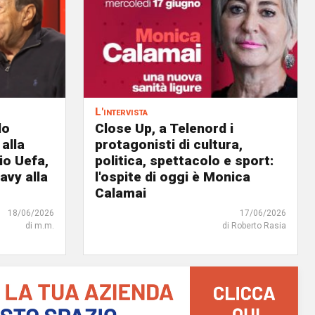
L'intervista
do
Close Up, a Telenord i
 alla
protagonisti di cultura,
io Uefa,
politica, spettacolo e sport:
avy alla
l'ospite di oggi è Monica
Calamai
18/06/2026
17/06/2026
di m.m.
di Roberto Rasia