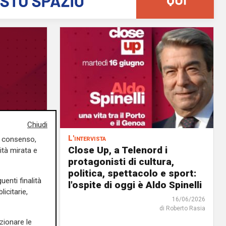
Chiudi
lamai
L'intervista
uo consenso,
Close Up, a Telenord i
ità mirata e
17/06/2026
protagonisti di cultura,
di Redazione
politica, spettacolo e sport:
uenti finalità
l'ospite di oggi è Aldo Spinelli
icitarie,
16/06/2026
di Roberto Rasia
zionare le