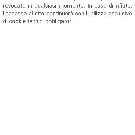
revocato in qualsiasi momento. In caso di rifiuto,
Racing Force fornirà i caschi ai
l'accesso al sito continuerà con l'utilizzo esclusivo
meccanici
di cookie tecnici obbligatori.
07/12/2021
di Redazione