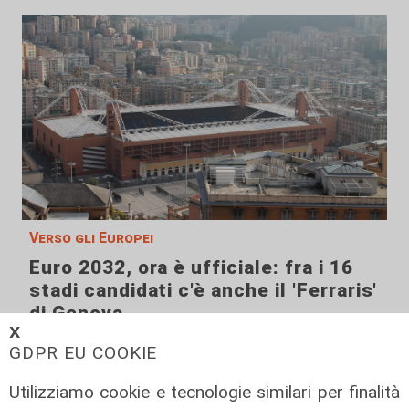
Verso gli Europei
Euro 2032, ora è ufficiale: fra i 16
stadi candidati c'è anche il 'Ferraris'
di Genova
𝗫
04/08/2026
GDPR EU COOKIE
di Redazione Sport
Utilizziamo cookie e tecnologie similari per finalità