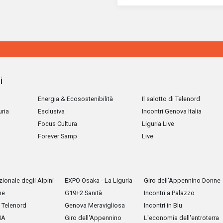
i
Energia & Ecosostenibilità
Il salotto di Telenord
uria
Esclusiva
Incontri Genova Italia
Focus Cultura
Liguria Live
Forever Samp
Live
ionale degli Alpini
EXPO Osaka - La Liguria
Giro dell'Appennino Donne
he
G19+2 Sanità
Incontri a Palazzo
Telenord
Genova Meravigliosa
Incontri in Blu
IA
Giro dell'Appennino
L'economia dell'entroterra