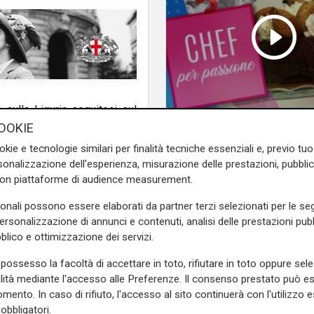
e sulla Liguria seguiteci sul
Chef per passione - T
e
e su
Facebook
.
OOKIE
okie e tecnologie similari per finalità tecniche essenziali e, previo t
onalizzazione dell'esperienza, misurazione delle prestazioni, pubblic
con piattaforme di audience measurement.
sonali possono essere elaborati da partner terzi selezionati per le seg
personalizzazione di annunci e contenuti, analisi delle prestazioni pubbl
blico e ottimizzazione dei servizi.
possesso la facoltà di accettare in toto, rifiutare in toto oppure sele
alità mediante l'accesso alle Preferenze. Il consenso prestato può 
mento. In caso di rifiuto, l'accesso al sito continuerà con l'utilizzo e
obbligatori.