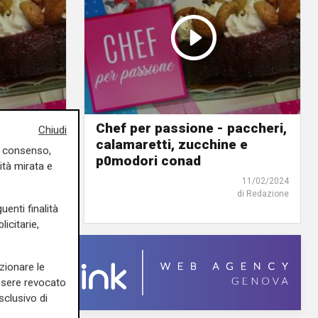
ortelloni
Chef per passione - paccheri,
Chiudi
calamaretti, zucchine e
11/02/2024
uo consenso,
p0modori conad
di Redazione
ità mirata e
11/02/2024
di Redazione
uenti finalità
icitarie,
zionare le
essere revocato
sclusivo di