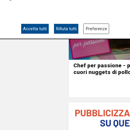
Accetta tutti
Rifiuta tutti
Preferenze
Chef per passione - p
cuori nuggets di poll