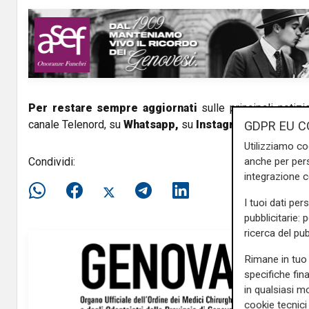
V
i
d
e
Per restare sempre aggiornati
sulle principali notizi
canale Telenord, su
Whatsapp,
su
Instagram
,
su
Youtub
GDPR EU C
o
Utilizziamo co
anche per pers
Condividi:
integrazione 
I tuoi dati per
pubblicitarie: 
ricerca del pub
Rimane in tuo 
specifiche fin
in qualsiasi mo
cookie tecnici 