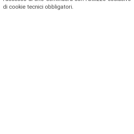
La trattativa
di cookie tecnici obbligatori.
Genoa, Vogliacco a un passo dalla
Cremonese
03/08/2026
di Claudio Baffico
L'apertura
Chiavari ritrova la piscina
olimpionica: inaugurato il nuovo