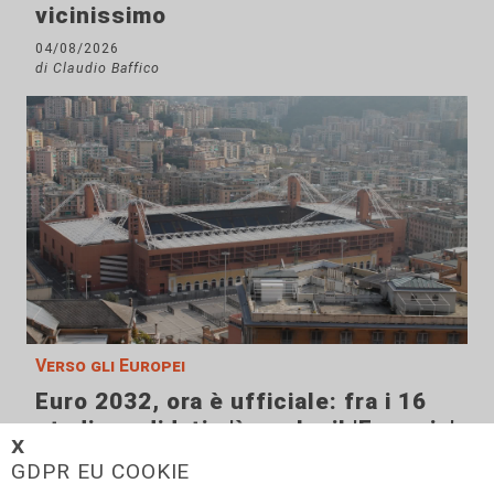
vicinissimo
04/08/2026
di Claudio Baffico
Verso gli Europei
Euro 2032, ora è ufficiale: fra i 16
stadi candidati c'è anche il 'Ferraris'
𝗫
di Genova
GDPR EU COOKIE
04/08/2026