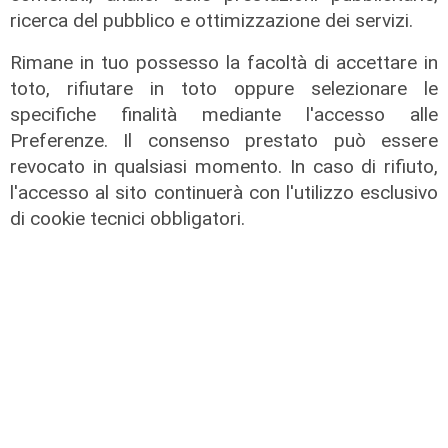
ricerca del pubblico e ottimizzazione dei servizi.
Rimane in tuo possesso la facoltà di accettare in
L'intervento
toto, rifiutare in toto oppure selezionare le
Principe, individuato con borse
specifiche finalità mediante l'accesso alle
contraffatte, minaccia di lanciarsi
Preferenze. Il consenso prestato può essere
nel vuoto
revocato in qualsiasi momento. In caso di rifiuto,
08/08/2026
l'accesso al sito continuerà con l'utilizzo esclusivo
di c.b.
di cookie tecnici obbligatori.