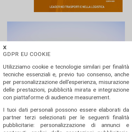
𝗫
GDPR EU COOKIE
Utilizziamo cookie e tecnologie similari per finalità
tecniche essenziali e, previo tuo consenso, anche
per personalizzazione dell'esperienza, misurazione
delle prestazioni, pubblicità mirata e integrazione
L'esperimento
con piattaforme di audience measurement.
Benvenuti in Liguria - Alla scoperta
I tuoi dati personali possono essere elaborati da
del savonese...in bus
partner terzi selezionati per le seguenti finalità
17/06/2026
pubblicitarie: personalizzazione di annunci e
di Redazione