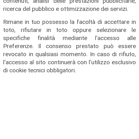
contenuti, analisi delle prestazioni pubblicitarie,
ricerca del pubblico e ottimizzazione dei servizi.
Rimane in tuo possesso la facoltà di accettare in
toto, rifiutare in toto oppure selezionare le
specifiche finalità mediante l'accesso alle
Preferenze. Il consenso prestato può essere
revocato in qualsiasi momento. In caso di rifiuto,
L'evento
l'accesso al sito continuerà con l'utilizzo esclusivo
Benvenuti in Liguria - Alla scoperta
di cookie tecnici obbligatori.
del Festival della Cabannina
10/06/2026
di Redazione