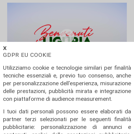
𝗫
GDPR EU COOKIE
Utilizziamo cookie e tecnologie similari per finalità
tecniche essenziali e, previo tuo consenso, anche
L'esperimento
per personalizzazione dell'esperienza, misurazione
Benvenuti in Liguria - Alla scoperta
delle prestazioni, pubblicità mirata e integrazione
del savonese...in bus
con piattaforme di audience measurement.
17/06/2026
di Redazione
I tuoi dati personali possono essere elaborati da
partner terzi selezionati per le seguenti finalità
pubblicitarie: personalizzazione di annunci e