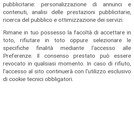
pubblicitarie: personalizzazione di annunci e
contenuti, analisi delle prestazioni pubblicitarie,
ricerca del pubblico e ottimizzazione dei servizi.
Rimane in tuo possesso la facoltà di accettare in
toto, rifiutare in toto oppure selezionare le
specifiche finalità mediante l'accesso alle
Preferenze. Il consenso prestato può essere
revocato in qualsiasi momento. In caso di rifiuto,
l'accesso al sito continuerà con l'utilizzo esclusivo
L'evento
di cookie tecnici obbligatori.
Benvenuti in Liguria - Alla scoperta
del Festival della Cabannina
10/06/2026
di Redazione