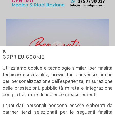
𝗫
GDPR EU COOKIE
Utilizziamo cookie e tecnologie similari per finalità
tecniche essenziali e, previo tuo consenso, anche
per personalizzazione dell'esperienza, misurazione
L'esperimento
delle prestazioni, pubblicità mirata e integrazione
Benvenuti in Liguria - Alla scoperta
con piattaforme di audience measurement.
del savonese...in bus
17/06/2026
I tuoi dati personali possono essere elaborati da
di Redazione
partner terzi selezionati per le seguenti finalità