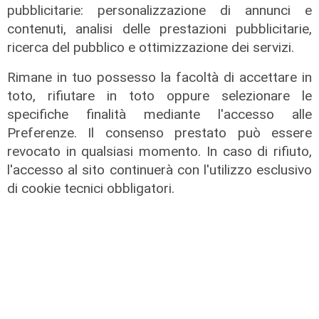
pubblicitarie: personalizzazione di annunci e
contenuti, analisi delle prestazioni pubblicitarie,
ricerca del pubblico e ottimizzazione dei servizi.
Rimane in tuo possesso la facoltà di accettare in
toto, rifiutare in toto oppure selezionare le
specifiche finalità mediante l'accesso alle
Preferenze. Il consenso prestato può essere
revocato in qualsiasi momento. In caso di rifiuto,
l'accesso al sito continuerà con l'utilizzo esclusivo
L'evento
di cookie tecnici obbligatori.
Benvenuti in Liguria - Alla scoperta
del Festival della Cabannina
10/06/2026
di Redazione