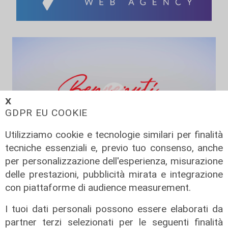
𝗫
GDPR EU COOKIE
Utilizziamo cookie e tecnologie similari per finalità
tecniche essenziali e, previo tuo consenso, anche
per personalizzazione dell'esperienza, misurazione
L'esperimento
delle prestazioni, pubblicità mirata e integrazione
Benvenuti in Liguria - Alla scoperta
con piattaforme di audience measurement.
del savonese...in bus
17/06/2026
I tuoi dati personali possono essere elaborati da
di Redazione
partner terzi selezionati per le seguenti finalità