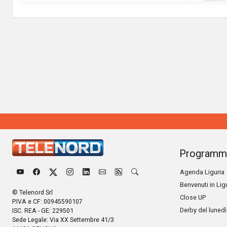
Programm
Agenda Liguria
Benvenuti in Lig
© Telenord Srl
Close UP
P.IVA e CF: 00945590107
Derby del lunedì
ISC. REA - GE: 229501
Sede Legale: Via XX Settembre 41/3