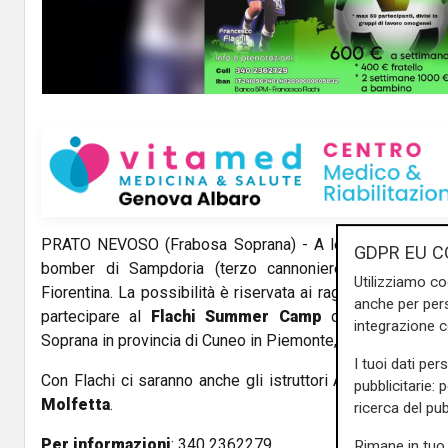
PRATO NEVOSO (Frabosa Soprana) - A lezione di calci
GDPR EU C
bomber di Sampdoria (terzo cannoniere della storia d
Utilizziamo co
Fiorentina. La possibilità è riservata ai ragazzi nati tra i
anche per pers
partecipare al
Flachi Summer Camp
di Prato Nevos
integrazione 
Soprana in provincia di Cuneo in Piemonte, nelle settimane
I tuoi dati per
Con Flachi ci saranno anche gli istruttori Antonio
Criniti
pubblicitarie: 
Molfetta
.
ricerca del pub
Per informazioni
: 340 2362279.
Rimane in tuo 