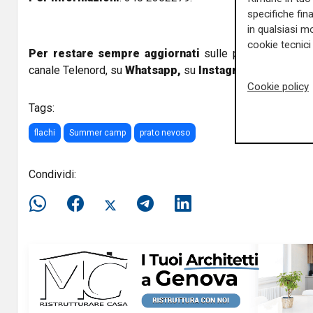
specifiche fin
in qualsiasi mo
cookie tecnici 
Per restare sempre aggiornati
sulle principali notizi
canale Telenord, su
Whatsapp,
su
Instagram
,
su
Youtub
Cookie policy
Tags:
flachi
Summer camp
prato nevoso
Condividi: