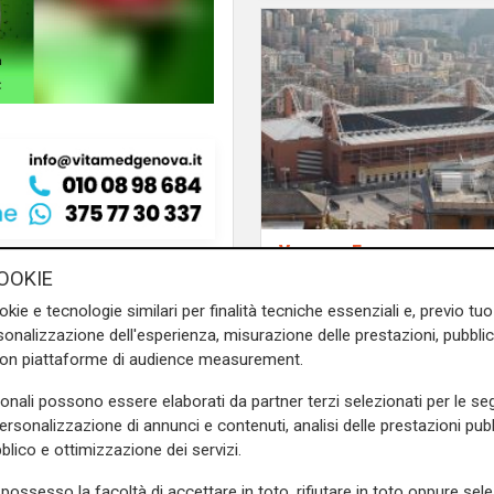
Verso gli Europei
o con
Francesco Flachi
, ex
Euro 2032, ora è uffic
OOKIE
ietro Mancini e Vialli) e
i 16 stadi candidati c
okie e tecnologie similari per finalità tecniche essenziali e, previo t
l 2012 e il 2016 che potranno
il 'Ferraris' di Genova
onalizzazione dell'esperienza, misurazione delle prestazioni, pubblic
o, nel comune di Frabosa
con piattaforme di audience measurement.
 tra
16 e il 28 giugno
.
di R
sonali possono essere elaborati da partner terzi selezionati per le seg
, Luca
Occhipinti
, Danilo
Di
personalizzazione di annunci e contenuti, analisi delle prestazioni pubbl
blico e ottimizzazione dei servizi.
possesso la facoltà di accettare in toto, rifiutare in toto oppure sele