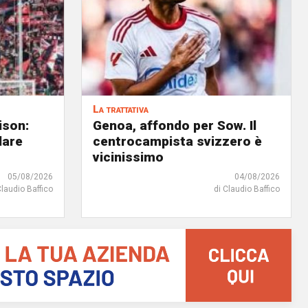
La trattativa
ison:
Genoa, affondo per Sow. Il
dare
centrocampista svizzero è
vicinissimo
05/08/2026
04/08/2026
Claudio Baffico
di Claudio Baffico