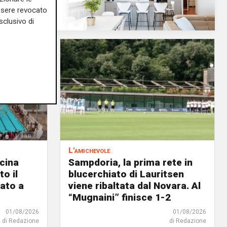
essere revocato
sclusivo di
L'amichevole
scina
Sampdoria, la prima rete in
o il
blucerchiato di Lauritsen
ato a
viene ribaltata dal Novara. Al
“Mugnaini” finisce 1-2
01/08/2026
01/08/2026
di Redazione
di Redazione