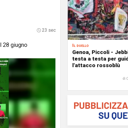
23 sec
l 28 giugno
Il duello
Genoa, Piccoli - Jebb
testa a testa per gui
l'attacco rossoblù
di 