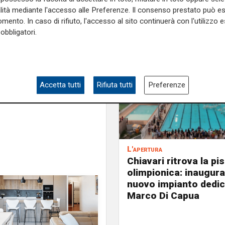
alità mediante l'accesso alle Preferenze. Il consenso prestato può 
mento. In caso di rifiuto, l'accesso al sito continuerà con l'utilizzo e
obbligatori.
e sulla Liguria seguiteci sul
e
e su
Facebook
.
Accetta tutti
Rifiuta tutti
Preferenze
L'apertura
Chiavari ritrova la pi
olimpionica: inaugurat
nuovo impianto dedic
Marco Di Capua