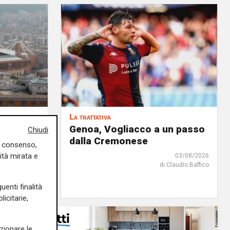
La trattativa
iale: fra
Genoa, Vogliacco a un passo
Chiudi
'è anche
dalla Cremonese
uo consenso,
ità mirata e
03/08/2026
di Claudio Baffico
04/08/2026
edazione Sport
uenti finalità
icitarie,
zionare le