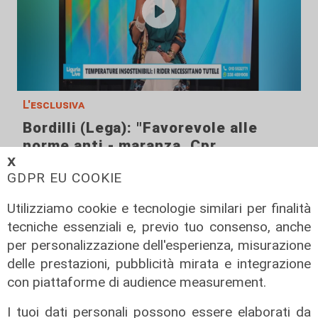
L'esclusiva
Bordilli (Lega): "Favorevole alle
norme anti - maranza. Cpr
necessario per aumentare i
𝗫
GDPR EU COOKIE
rimpatri"
05/08/2026
Utilizziamo cookie e tecnologie similari per finalità
tecniche essenziali e, previo tuo consenso, anche
per personalizzazione dell'esperienza, misurazione
delle prestazioni, pubblicità mirata e integrazione
con piattaforme di audience measurement.
I tuoi dati personali possono essere elaborati da