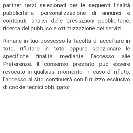
partner terzi selezionati per le seguenti finalità
pubblicitarie: personalizzazione di annunci e
contenuti, analisi delle prestazioni pubblicitarie,
ricerca del pubblico e ottimizzazione dei servizi.
Rimane in tuo possesso la facoltà di accettare in
Il finanziamento
toto, rifiutare in toto oppure selezionare le
Regione: incrementato di un milione
specifiche finalità mediante l'accesso alle
il bando per l'innovazione
Preferenze. Il consenso prestato può essere
nell'agricoltura
revocato in qualsiasi momento. In caso di rifiuto,
04/08/2026
l'accesso al sito continuerà con l'utilizzo esclusivo
di Redazione
di cookie tecnici obbligatori.