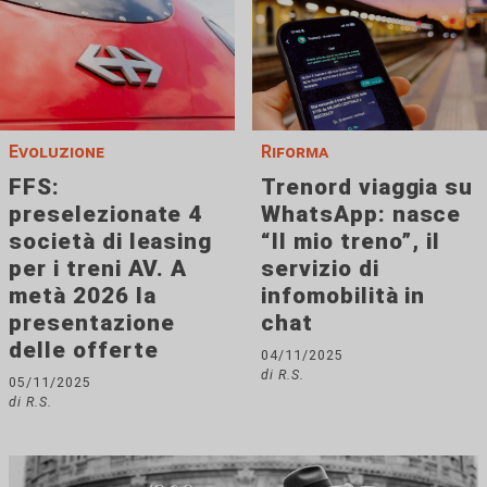
Evoluzione
Riforma
FFS:
Trenord viaggia su
preselezionate 4
WhatsApp: nasce
società di leasing
“Il mio treno”, il
per i treni AV. A
servizio di
metà 2026 la
infomobilità in
presentazione
chat
delle offerte
04/11/2025
di R.S.
05/11/2025
di R.S.