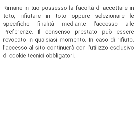
contribuire a
giugno e
Rimane in tuo possesso la facoltà di accettare in
futuro
settembre
toto, rifiutare in toto oppure selezionare le
rigenerativo
registrati 93
specifiche finalità mediante l'accesso alle
milioni di
03/11/2025
Preferenze. Il consenso prestato può essere
viaggiatori
di R.S.
revocato in qualsiasi momento. In caso di rifiuto,
01/11/2025
l'accesso al sito continuerà con l'utilizzo esclusivo
di R.S.
di cookie tecnici obbligatori.
MSC Magnifica, al
Appello
via i lavori di
Autotrasporto,
ammodernamento
direttiva pesi e