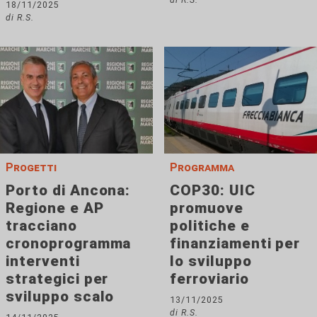
18/11/2025
di R.S.
Progetti
Programma
Porto di Ancona:
COP30: UIC
Regione e AP
promuove
tracciano
politiche e
cronoprogramma
finanziamenti per
interventi
lo sviluppo
strategici per
ferroviario
sviluppo scalo
13/11/2025
di R.S.