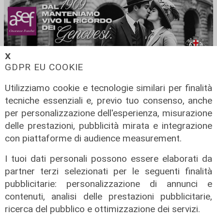
𝗫
GDPR EU COOKIE
Utilizziamo cookie e tecnologie similari per finalità
tecniche essenziali e, previo tuo consenso, anche
per personalizzazione dell'esperienza, misurazione
delle prestazioni, pubblicità mirata e integrazione
con piattaforme di audience measurement.
I tuoi dati personali possono essere elaborati da
Svolta
Numeri
partner terzi selezionati per le seguenti finalità
Grendi entra nella
Aeroporti italiani:
pubblicitarie: personalizzazione di annunci e
comunità globale
boom di
contenuti, analisi delle prestazioni pubblicitarie,
delle B Corp™ per
passeggeri nei
ricerca del pubblico e ottimizzazione dei servizi.
misurare impatto e
mesi estivi. Tra