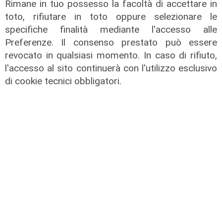
Rimane in tuo possesso la facoltà di accettare in
toto, rifiutare in toto oppure selezionare le
specifiche finalità mediante l'accesso alle
Preferenze. Il consenso prestato può essere
revocato in qualsiasi momento. In caso di rifiuto,
l'accesso al sito continuerà con l'utilizzo esclusivo
di cookie tecnici obbligatori.
Il punto
I numeri
Conftrasporto,
Venezia: da Giunta
Russo: buone
ok a rimodulazione
notizie da Europa
investimenti per
per trasporti ed
rinnovo flotta bus
economia
08/11/2025
nazionale
di R.S.
08/11/2025
di R.S.