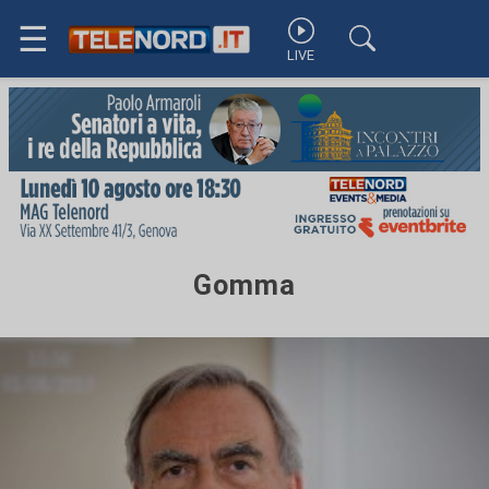
☰
LIVE
Gomma