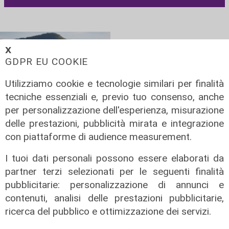
𝗫
GDPR EU COOKIE
Utilizziamo cookie e tecnologie similari per finalità
tecniche essenziali e, previo tuo consenso, anche
per personalizzazione dell'esperienza, misurazione
Sviluppo
Evoluzione
delle prestazioni, pubblicità mirata e integrazione
Flixbus debutta in
Rimborsi pedaggi
con piattaforme di audience measurement.
Australia e
autostradali: ART,
I tuoi dati personali possono essere elaborati da
continua la sua
l’atto è in fase
partner terzi selezionati per le seguenti finalità
espansione a
istruttoria e sarà
pubblicitarie: personalizzazione di annunci e
livello globale
esaminato nelle
contenuti, analisi delle prestazioni pubblicitarie,
prossime sedute
11/11/2025
ricerca del pubblico e ottimizzazione dei servizi.
di R.S.
10/11/2025
di R.S.