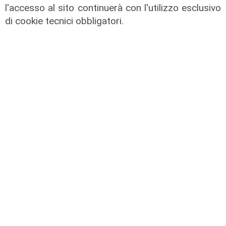
l'accesso al sito continuerà con l'utilizzo esclusivo
di cookie tecnici obbligatori.
Transport del 10/07/2026
31/07/2026
di Redazione
Transport del 10/07/2026
24/07/2026
di Redazione