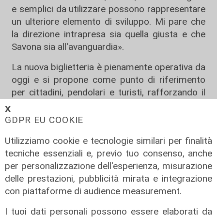
e semplici da utilizzare possono rappresentare
un ulteriore elemento di sviluppo. Mi pare che
la direzione intrapresa sia quella giusta e che
Savona sia all'avanguardia».
La nuova biglietteria è pienamente operativa da
oggi e si propone come punto di riferimento
per cittadini, pendolari e turisti, rafforzando il
ruolo della stazione ferroviaria savonese come
𝗫
nodo centrale della mobilità integrata
GDPR EU COOKIE
provinciale.
Utilizziamo cookie e tecnologie similari per finalità
Per restare sempre aggiornati
sulle principali
tecniche essenziali e, previo tuo consenso, anche
notizie sulla Liguria seguiteci sul canale
per personalizzazione dell'esperienza, misurazione
Telenord, su
Whatsapp,
su
Instagram
,
su
delle prestazioni, pubblicità mirata e integrazione
Youtube
e su
Facebook
.
con piattaforme di audience measurement.
Condividi:
I tuoi dati personali possono essere elaborati da