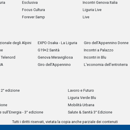
uria
Esclusiva
Incontri Genova Italia
Focus Cultura
Liguria Live
Forever Samp
Live
ionale degli Alpini
EXPO Osaka - La Liguria
Giro dell'Appennino Donne
he
G19+2 Sanità
Incontri a Palazzo
Telenord
Genova Meravigliosa
Incontri in Blu
IA
Giro dell'Appennino
L'economia dell'entroterra
 2° edizione
Lavoro e Futuro
Liguria Verde Blu
zione
Mobilità Urbana
sull’Energia - 3° edizione
Salute & Sanità 3° Edizione
Tutti i diritti riservati, vietata la copia anche parziale dei contenuti