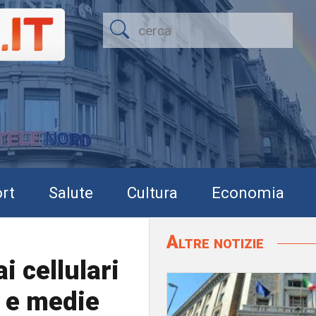
rt
Salute
Cultura
Economia
Altre notizie
ai cellulari
i e medie