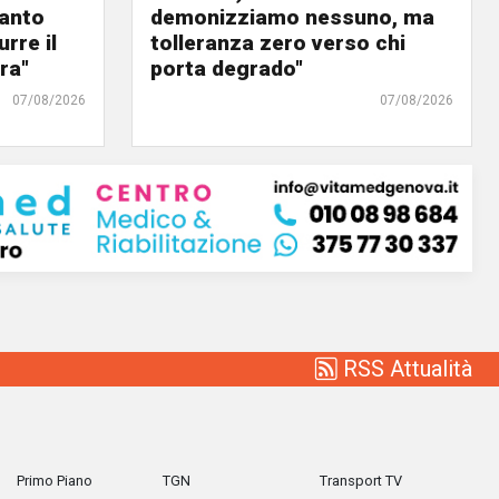
panto
demonizziamo nessuno, ma
urre il
tolleranza zero verso chi
ra"
porta degrado"
07/08/2026
07/08/2026
RSS Attualità
Primo Piano
TGN
Transport TV