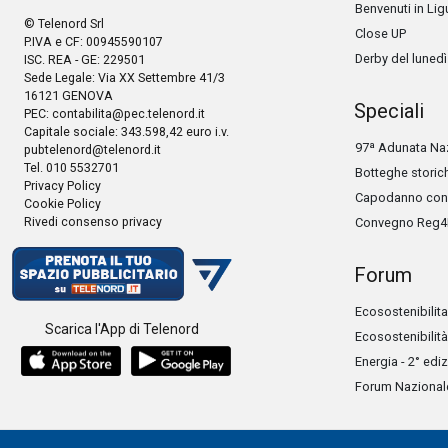
Benvenuti in Lig
© Telenord Srl
Close UP
P.IVA e CF: 00945590107
Derby del lunedì
ISC. REA - GE: 229501
Sede Legale: Via XX Settembre 41/3
16121 GENOVA
Speciali
PEC:
contabilita@pec.telenord.it
Capitale sociale: 343.598,42 euro i.v.
97ª Adunata Naz
pubtelenord@telenord.it
Tel. 010 5532701
Botteghe storic
Privacy Policy
Capodanno con 
Cookie Policy
Rivedi consenso privacy
Convegno Reg4
Forum
Ecosostenibilita
Scarica l'App di Telenord
Ecosostenibilità
Energia - 2° edi
Forum Nazionale 