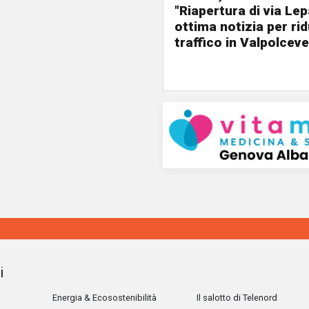
"Riapertura di via Le
ottima notizia per rid
traffico in Valpolceve
i
Energia & Ecosostenibilità
Il salotto di Telenord