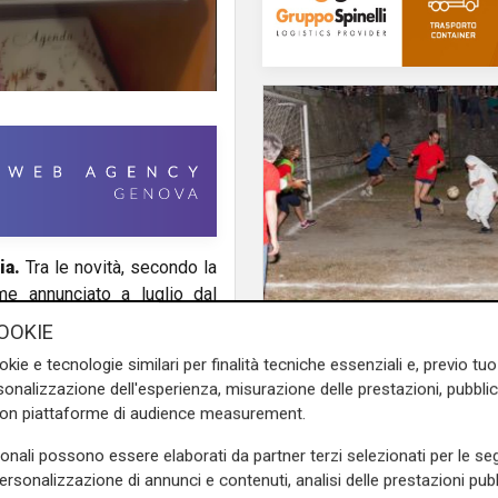
ia.
Tra le novità, secondo la
ome annunciato a luglio dal
alditara
che pare incline a
Il derby
OOKIE
schermi
e quindi suggerisce
Mignanego: il 28 agos
okie e tecnologie similari per finalità tecniche essenziali e, previo t
partita dell'estate, pr
onalizzazione dell'esperienza, misurazione delle prestazioni, pubblic
suore contro sindaci
con piattaforme di audience measurement.
parlamentari
sonali possono essere elaborati da partner terzi selezionati per le seg
e sulla Liguria seguiteci sul
personalizzazione di annunci e contenuti, analisi delle prestazioni pubbl
e
e su
Facebook
.