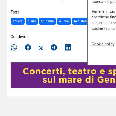
ricerca del pub
Rimane in tuo 
Tags:
specifiche fin
scuola
diario
studente
alunno
ministero
in qualsiasi mo
cookie tecnici 
Condividi:
Cookie policy