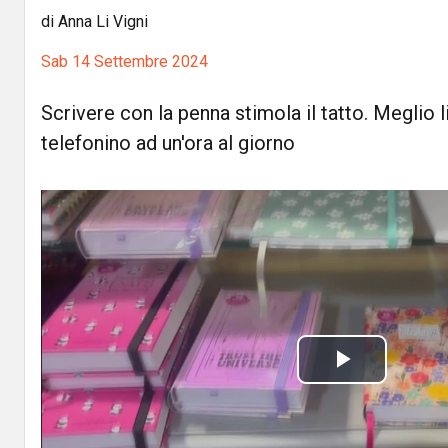
di Anna Li Vigni
Sab 14 Settembre 2024
Scrivere con la penna stimola il tatto. Meglio l
telefonino ad un'ora al giorno
P
l