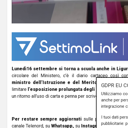
a
y
V
i
d
Lunedì16 settembre si torna a scuola anche in Ligur
e
circolare del Ministero, c’è il diario cartaceo così c
o
ministro dell’Istruzione e del Merito, Giuseppe V
GDPR EU C
limitare
l’esposizione prolungata degli studenti agli 
Utilizziamo co
un ritorno all’uso di carta e penna per scrivere.
anche per pers
integrazione 
I tuoi dati per
Per restare sempre aggiornati
sulle principali notizi
pubblicitarie: 
canale Telenord, su
Whatsapp,
su
Instagram
,
su
Youtub