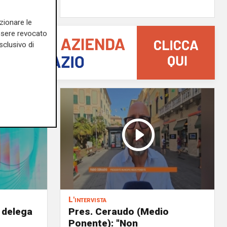
zionare le
essere revocato
sclusivo di
L'intervista
 delega
Pres. Ceraudo (Medio
Ponente): "Non