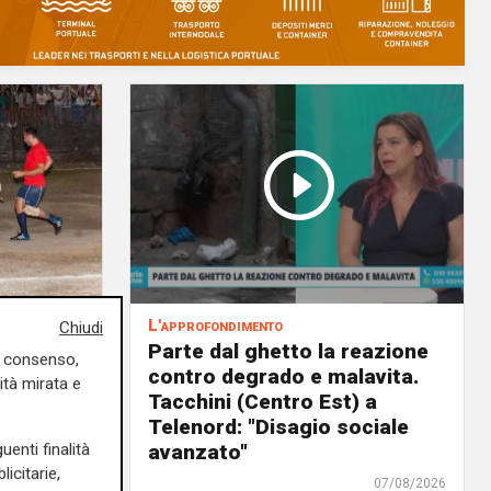
L'approfondimento
Chiudi
to la
Parte dal ghetto la reazione
uo consenso,
eti e
contro degrado e malavita.
ità mirata e
 e
Tacchini (Centro Est) a
Telenord: "Disagio sociale
avanzato"
uenti finalità
08/08/2026
icitarie,
di Redazione
07/08/2026