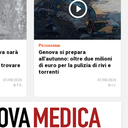
Programma
va sarà
Genova si prepara
all'autunno: oltre due milioni
 trovare
di euro per la pulizia di rivi e
torrenti
07/08/2026
07/08/2026
di F.S.
di r.c.