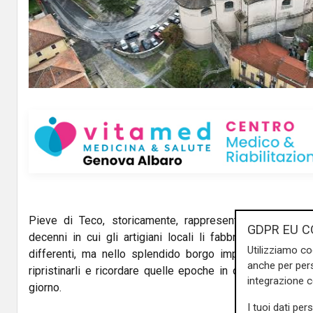
l
a
y
V
i
d
e
Pieve di Teco, storicamente, rappresenta il paese de
GDPR EU C
o
decenni in cui gli artigiani locali li fabbricavano per gl
Utilizziamo co
differenti, ma nello splendido borgo imperiese c'è anc
anche per pers
ripristinarli e ricordare quelle epoche in cui i predeces
integrazione 
giorno.
I tuoi dati per