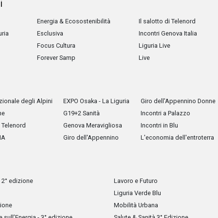
i
Energia & Ecosostenibilità
Il salotto di Telenord
uria
Esclusiva
Incontri Genova Italia
Focus Cultura
Liguria Live
Forever Samp
Live
ionale degli Alpini
EXPO Osaka - La Liguria
Giro dell'Appennino Donne
he
G19+2 Sanità
Incontri a Palazzo
Telenord
Genova Meravigliosa
Incontri in Blu
IA
Giro dell'Appennino
L'economia dell'entroterra
 2° edizione
Lavoro e Futuro
Liguria Verde Blu
zione
Mobilità Urbana
sull’Energia - 3° edizione
Salute & Sanità 3° Edizione