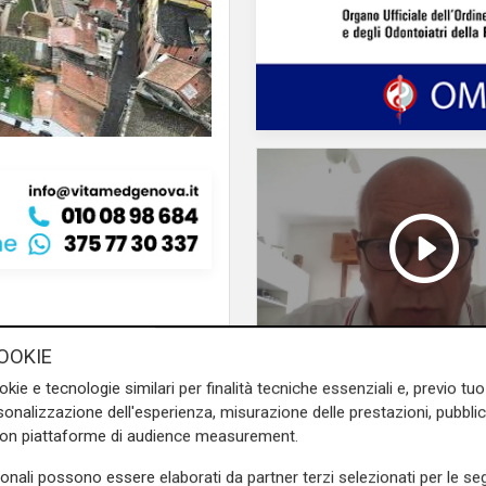
gli scarponi rimandando ai
OOKIE
i
Alpini.
Ora, i tempi sono
La posizione
okie e tecnologie similari per finalità tecniche essenziali e, previo t
ora un signore in grado di
Agitazione aziende i
onalizzazione dell'esperienza, misurazione delle prestazioni, pubblic
sori erano impegnati notte e
subappalto Amt: la s
con piattaforme di audience measurement.
secondo il vicepresi
sonali possono essere elaborati da partner terzi selezionati per le seg