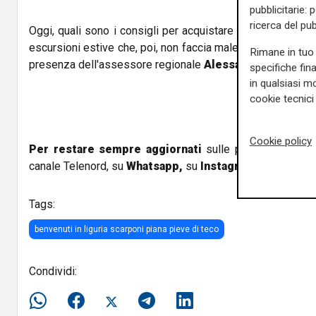
pubblicitarie: 
ricerca del pub
Oggi, quali sono i consigli per acquistare uno scarpone da
escursioni estive che, poi, non faccia male e si conservi a
Rimane in tuo 
presenza dell'assessore regionale
Alessandro Piana
.
specifiche fin
in qualsiasi mo
cookie tecnici 
Cookie policy
Per restare sempre aggiornati
sulle principali notizi
canale Telenord, su
Whatsapp,
su
Instagram
,
su
Youtub
Tags:
benvenuti in liguria scarponi piana pieve di teco
Condividi: