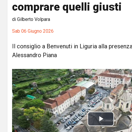
comprare quelli giusti
di Gilberto Volpara
Sab 06 Giugno 2026
Il consiglio a Benvenuti in Liguria alla presenz
Alessandro Piana
P