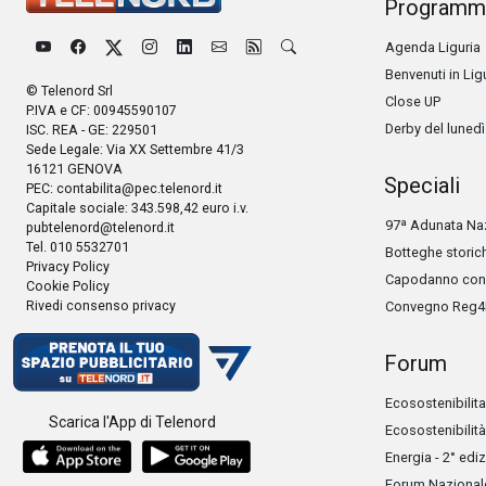
Programm
Agenda Liguria
Benvenuti in Lig
© Telenord Srl
Close UP
P.IVA e CF: 00945590107
Derby del lunedì
ISC. REA - GE: 229501
Sede Legale: Via XX Settembre 41/3
16121 GENOVA
Speciali
PEC:
contabilita@pec.telenord.it
Capitale sociale: 343.598,42 euro i.v.
97ª Adunata Naz
pubtelenord@telenord.it
Tel. 010 5532701
Botteghe storic
Privacy Policy
Capodanno con 
Cookie Policy
Rivedi consenso privacy
Convegno Reg4
Forum
Ecosostenibilita
Scarica l'App di Telenord
Ecosostenibilità
Energia - 2° edi
Forum Nazionale 