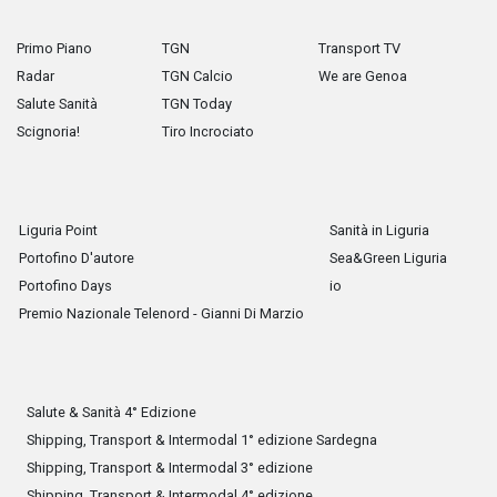
Primo Piano
TGN
Transport TV
Radar
TGN Calcio
We are Genoa
Salute Sanità
TGN Today
Scignoria!
Tiro Incrociato
Liguria Point
Sanità in Liguria
Portofino D'autore
Sea&Green Liguria
Portofino Days
io
Premio Nazionale Telenord - Gianni Di Marzio
Salute & Sanità 4° Edizione
Shipping, Transport & Intermodal 1° edizione Sardegna
Shipping, Transport & Intermodal 3° edizione
Shipping, Transport & Intermodal 4° edizione