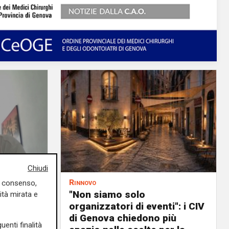
Chiudi
Rinnovo
uo consenso,
n
"Non siamo solo
ità mirata e
ituazione
organizzatori di eventi": i CIV
dente
di Genova chiedono più
uenti finalità