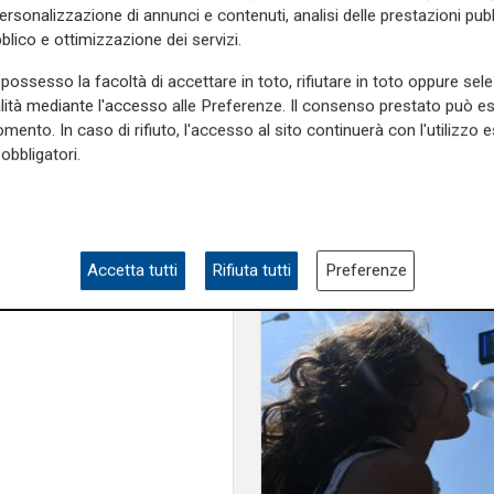
Anav
personalizzazione di annunci e contenuti, analisi delle prestazioni pubbl
blico e ottimizzazione dei servizi.
 montagna alla vigilia delle
 lungo? Ecco le risposte alla
possesso la facoltà di accettare in toto, rifiutare in toto oppure sele
alità mediante l'accesso alle Preferenze. Il consenso prestato può 
mento. In caso di rifiuto, l'accesso al sito continuerà con l'utilizzo e
obbligatori.
e sulla Liguria seguiteci sul
e
e su
Facebook
.
Accetta tutti
Rifiuta tutti
Preferenze