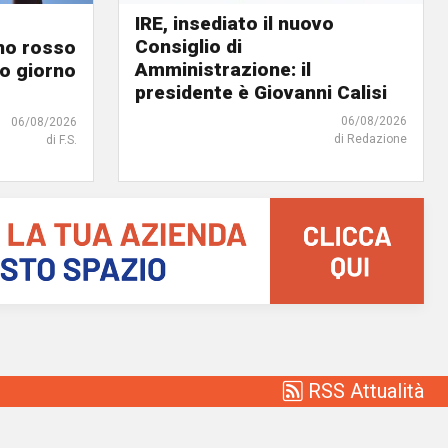
IRE, insediato il nuovo
Consiglio di
ino rosso
Amministrazione: il
o giorno
presidente è Giovanni Calisi
06/08/2026
06/08/2026
di Redazione
di F.S.
RSS Attualità