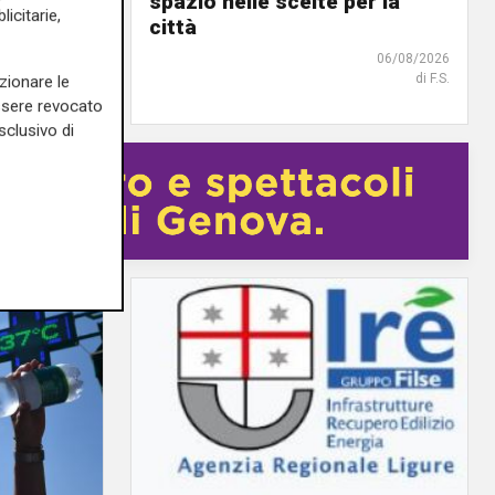
spazio nelle scelte per la
icitarie,
città
06/08/2026
06/08/2026
di F.S.
zionare le
essere revocato
sclusivo di