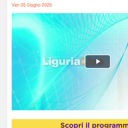
Ven 05 Giugno 2026
P
l
a
y
V