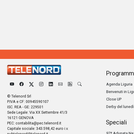
Programm
Agenda Liguria
Benvenuti in Lig
© Telenord Srl
Close UP
P.IVA e CF: 00945590107
Derby del lunedì
ISC. REA - GE: 229501
Sede Legale: Via XX Settembre 41/3
16121 GENOVA
Speciali
PEC:
contabilita@pec.telenord.it
Capitale sociale: 343.598,42 euro i.v.
97ª Adunata Naz
pubtelenord@telenord.it