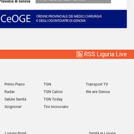
RSS Liguria Live
Primo Piano
TGN
Transport TV
Radar
TGN Calcio
We are Genoa
Salute Sanità
TGN Today
Scignoria!
Tiro Incrociato
Liguria Point
Sanità in Liguria