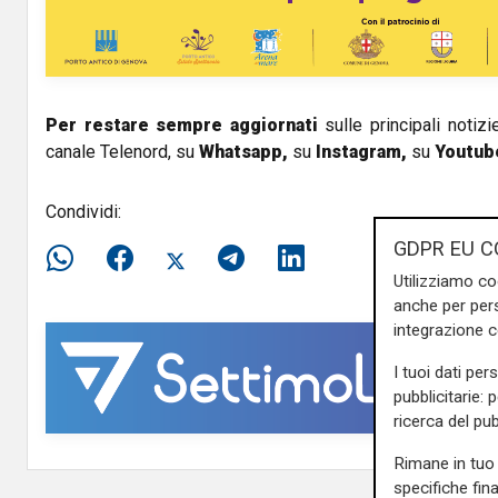
i
d
e
Per restare sempre aggiornati
sulle principali notizi
canale Telenord, su
Whatsapp,
su
Instagram
,
su
Youtub
o
Condividi:
GDPR EU C
Utilizziamo co
anche per pers
integrazione 
I tuoi dati per
pubblicitarie: 
ricerca del pub
Rimane in tuo 
specifiche fin