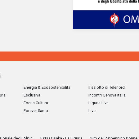
i
Energia & Ecosostenibilità
Il salotto di Telenord
uria
Esclusiva
Incontri Genova Italia
Focus Cultura
Liguria Live
Forever Samp
Live
ionale degli Alpini
EXPO Osaka - La Liguria
Giro dell'Appennino Donne