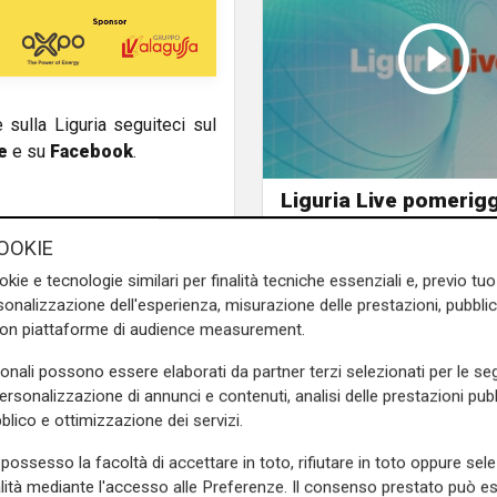
e sulla Liguria seguiteci sul
e
e su
Facebook
.
Liguria Live pomerigg
04/08/2026
OOKIE
okie e tecnologie similari per finalità tecniche essenziali e, previo t
onalizzazione dell'esperienza, misurazione delle prestazioni, pubblic
con piattaforme di audience measurement.
sonali possono essere elaborati da partner terzi selezionati per le seg
personalizzazione di annunci e contenuti, analisi delle prestazioni pubbl
blico e ottimizzazione dei servizi.
possesso la facoltà di accettare in toto, rifiutare in toto oppure sele
alità mediante l'accesso alle Preferenze. Il consenso prestato può 