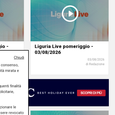
io -
Liguria Live pomeriggio -
03/08/2026
Chiudi
04/08/2026
03/08/2026
di Redazione
di Redazione
uo consenso,
ità mirata e
uenti finalità
icitarie,
zionare le
essere revocato