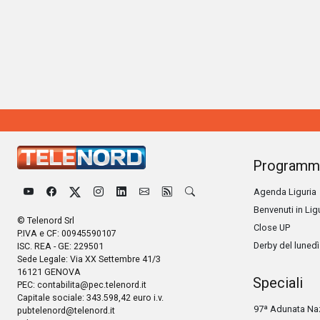
Programm
Agenda Liguria
Benvenuti in Lig
© Telenord Srl
Close UP
P.IVA e CF: 00945590107
Derby del lunedì
ISC. REA - GE: 229501
Sede Legale: Via XX Settembre 41/3
16121 GENOVA
Speciali
PEC:
contabilita@pec.telenord.it
Capitale sociale: 343.598,42 euro i.v.
97ª Adunata Naz
pubtelenord@telenord.it