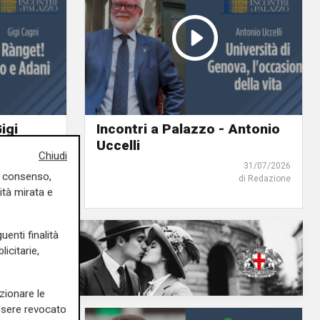
igi
Incontri a Palazzo - Antonio
Uccelli
Chiudi
31/07/2026
31/07/2026
uo consenso,
di Redazione
di Redazione
ità mirata e
uenti finalità
icitarie,
zionare le
essere revocato