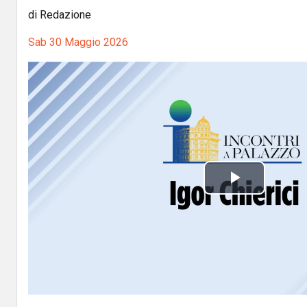
di Redazione
Sab 30 Maggio 2026
P
l
a
y