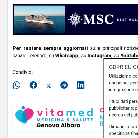
V
i
d
e
Per restare sempre aggiornati
sulle principali notizi
canale Telenord, su
Whatsapp,
su
Instagram
,
su
Youtub
o
GDPR EU C
Condividi:
Utilizziamo co
anche per pers
integrazione 
I tuoi dati per
pubblicitarie: 
ricerca del pub
Rimane in tuo 
specifiche fin