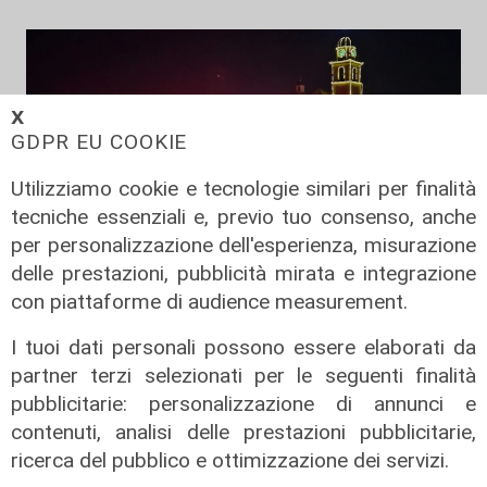
𝗫
GDPR EU COOKIE
Utilizziamo cookie e tecnologie similari per finalità
tecniche essenziali e, previo tuo consenso, anche
per personalizzazione dell'esperienza, misurazione
delle prestazioni, pubblicità mirata e integrazione
Spettacolo di luce
con piattaforme di audience measurement.
In migliaia a Camogli per la Stella
Maris: spiaggia piena per la posa dei
I tuoi dati personali possono essere elaborati da
lumini
partner terzi selezionati per le seguenti finalità
pubblicitarie: personalizzazione di annunci e
03/08/2026
di r.c.
contenuti, analisi delle prestazioni pubblicitarie,
ricerca del pubblico e ottimizzazione dei servizi.