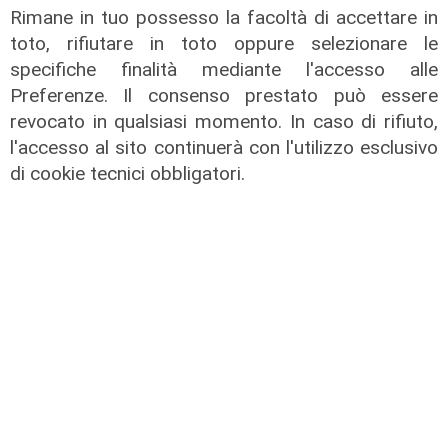
Rimane in tuo possesso la facoltà di accettare in
toto, rifiutare in toto oppure selezionare le
specifiche finalità mediante l'accesso alle
Preferenze. Il consenso prestato può essere
revocato in qualsiasi momento. In caso di rifiuto,
l'accesso al sito continuerà con l'utilizzo esclusivo
di cookie tecnici obbligatori.
L'artista
GOG, Notturni en plein air, il 6
agosto a Palazzo Ducale il recital di
Dmitry Yudin: un viaggio tra Bach,
Poulenc, Griffes e Liszt
02/08/2026
di steris