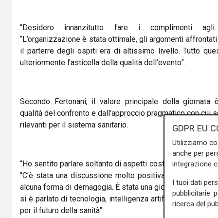
“Desidero innanzitutto fare i complimenti agli o
“L’organizzazione è stata ottimale, gli argomenti affrontat
il parterre degli ospiti era di altissimo livello. Tutto qu
ulteriormente l’asticella della qualità dell’evento”.
Secondo Fertonani, il valore principale della giornata 
qualità del confronto e dall’approccio pragmatico con cui so
rilevanti per il sistema sanitario.
GDPR EU C
Utilizziamo co
anche per pers
“Ho sentito parlare soltanto di aspetti costruttivi e di pros
integrazione 
“C’è stata una discussione molto positiva sul rapporto t
I tuoi dati per
alcuna forma di demagogia. È stata una giornata davvero in
pubblicitarie: 
si è parlato di tecnologia, intelligenza artificiale e di mol
ricerca del pub
per il futuro della sanità”.