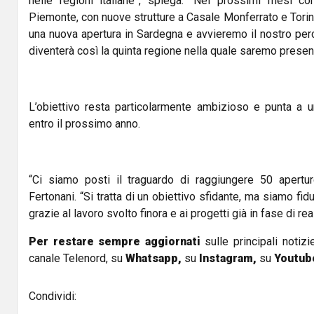
nelle regioni italiane”, spiega. “Nei prossimi mesi co
Piemonte, con nuove strutture a Casale Monferrato e Torin
una nuova apertura in Sardegna e avvieremo il nostro per
diventerà così la quinta regione nella quale saremo present
L’obiettivo resta particolarmente ambizioso e punta a u
entro il prossimo anno.
“Ci siamo posti il traguardo di raggiungere 50 apertur
Fertonani. “Si tratta di un obiettivo sfidante, ma siamo fid
grazie al lavoro svolto finora e ai progetti già in fase di rea
Per restare sempre aggiornati
sulle principali notizi
canale Telenord, su
Whatsapp,
su
Instagram
,
su
Youtub
Condividi: