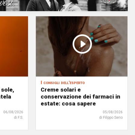
I consigli dell'esperto
 sole,
Creme solari e
atela
conservazione dei farmaci in
estate: cosa sapere
06/08/2026
05/08/2026
di F.S.
di Filippo Serio