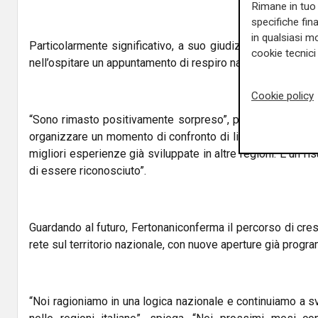
Rimane in tuo 
specifiche fin
in qualsiasi mo
Particolarmente significativo, a suo giudizio, il ruolo svo
cookie tecnici 
nell’ospitare un appuntamento di respiro nazionale.
Cookie policy
“Sono rimasto positivamente sorpreso”, prosegue. “La Lig
organizzare un momento di confronto di livello nazionale
migliori esperienze già sviluppate in altre regioni. È un ri
di essere riconosciuto”.
Guardando al futuro, Fertonaniconferma il percorso di cre
rete sul territorio nazionale, con nuove aperture già progr
“Noi ragioniamo in una logica nazionale e continuiamo a s