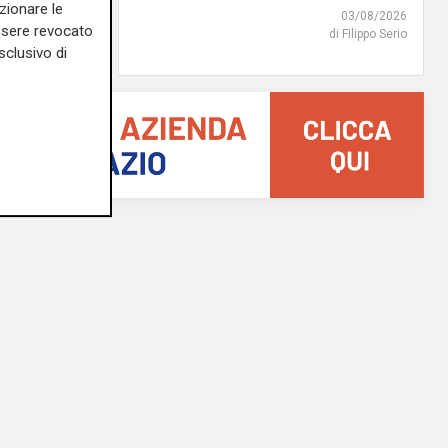
zionare le
05/08/2026
03/08/2026
essere revocato
di r.c.
di Filippo Serio
sclusivo di