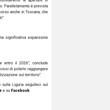
nsolideremo le aperture in
o. Parallelamente è prevista
corso anche in Toscana, che
i”.
na significativa espansione
e entro il 2026”, conclude
uciosi di poterlo raggiungere
lizzazione sul territorio”.
e sulla Liguria seguiteci sul
e
e su
Facebook
.