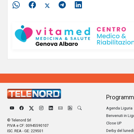
Programm
Agenda Liguria
Benvenuti in Lig
© Telenord Srl
Close UP
P.IVA e CF: 00945590107
Derby del lunedì
ISC. REA - GE: 229501