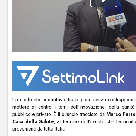
P
l
a
y
V
i
d
Un confronto costruttivo tra regioni, senza contrapposiz
e
mettere al centro i temi dell’innovazione, della sanità
o
pubblico e privato. È il bilancio tracciato da
Marco Ferto
Casa della Salute
, al termine dell’evento che ha riunit
provenienti da tutta Italia.