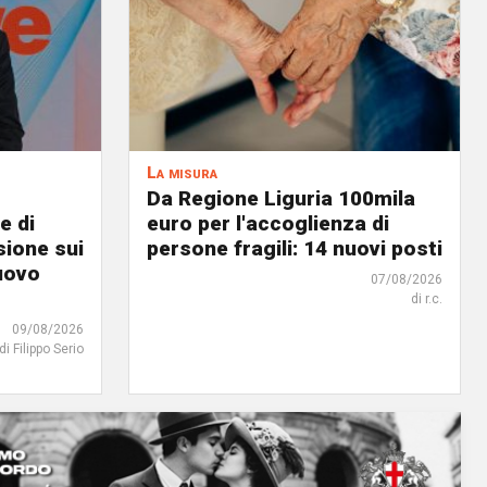
La misura
Da Regione Liguria 100mila
e di
euro per l'accoglienza di
ione sui
persone fragili: 14 nuovi posti
uovo
07/08/2026
di r.c.
09/08/2026
di Filippo Serio