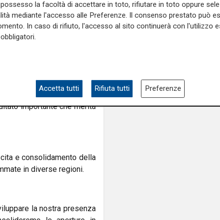
possesso la facoltà di accettare in toto, rifiutare in toto oppure sele
alità mediante l'accesso alle Preferenze. Il consenso prestato può 
mento. In caso di rifiuto, l'accesso al sito continuerà con l'utilizzo e
lto dalla Liguria e da Genova
obbligatori.
uria ha dimostrato di saper
Accetta tutti
Rifiuta tutti
Preferenze
, mettendosi al passo con le
sultato importante che merita
scita e consolidamento della
ammate in diverse regioni.
viluppare la nostra presenza