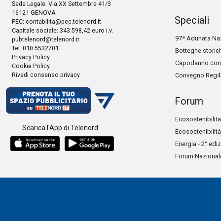
Sede Legale: Via XX Settembre 41/3
16121 GENOVA
Speciali
PEC:
contabilita@pec.telenord.it
Capitale sociale: 343.598,42 euro i.v.
97ª Adunata Naz
pubtelenord@telenord.it
Tel. 010 5532701
Botteghe storic
Privacy Policy
Capodanno con 
Cookie Policy
Rivedi consenso privacy
Convegno Reg4
Forum
Ecosostenibilita
Scarica l'App di Telenord
Ecosostenibilità
Energia - 2° edi
Forum Nazionale 