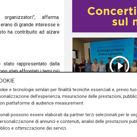
rganizzatori”, afferma.
i erano di grande interesse e
esto ha contribuito ad alzare
è stato rappresentato dalla
no stati affrontati i temi più
OOKIE
okie e tecnologie similari per finalità tecniche essenziali e, previo t
onalizzazione dell'esperienza, misurazione delle prestazioni, pubblic
pettive concrete”, sottolinea.
con piattaforme di audience measurement.
Novità
ra pubblico e privato, senza
Dimissioni in 24 ore 
sonali possono essere elaborati da partner terzi selezionati per le seg
teressante, durante la quale
intervento ad anca e
personalizzazione di annunci e contenuti, analisi delle prestazioni pubbl
te altre tematiche strategiche
ginocchia, via libera
blico e ottimizzazione dei servizi.
all'ospedale San Mar