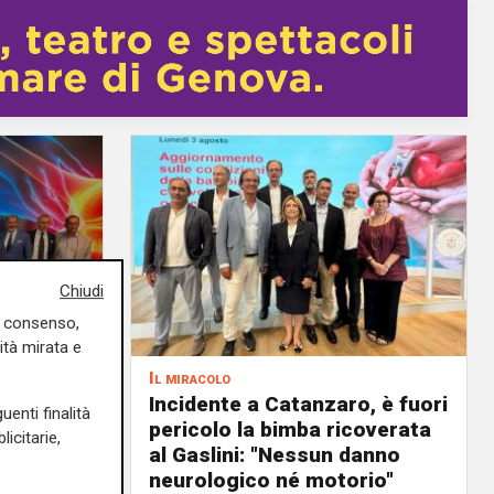
Chiudi
uo consenso,
ità mirata e
Il miracolo
dopo
Incidente a Catanzaro, è fuori
uenti finalità
pericolo la bimba ricoverata
icitarie,
al Gaslini: "Nessun danno
tino
neurologico né motorio"