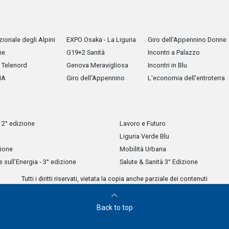
ionale degli Alpini
EXPO Osaka - La Liguria
Giro dell'Appennino Donne
he
G19+2 Sanità
Incontri a Palazzo
Telenord
Genova Meravigliosa
Incontri in Blu
IA
Giro dell'Appennino
L'economia dell'entroterra
 2° edizione
Lavoro e Futuro
Liguria Verde Blu
zione
Mobilità Urbana
sull’Energia - 3° edizione
Salute & Sanità 3° Edizione
Tutti i diritti riservati, vietata la copia anche parziale dei contenuti
Back to top