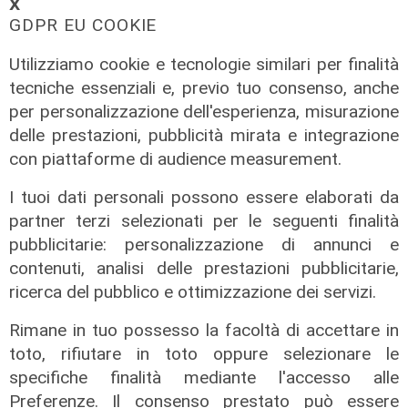
𝗫
GDPR EU COOKIE
Utilizziamo cookie e tecnologie similari per finalità
tecniche essenziali e, previo tuo consenso, anche
per personalizzazione dell'esperienza, misurazione
delle prestazioni, pubblicità mirata e integrazione
con piattaforme di audience measurement.
L'esclusiva
Vassallo (consigliere delega
I tuoi dati personali possono essere elaborati da
Vallate) a Telenord: "Riapertura di
partner terzi selezionati per le seguenti finalità
via Lepanto ottima notizia per
pubblicitarie: personalizzazione di annunci e
ridurre il traffico in Valpolcevera"
contenuti, analisi delle prestazioni pubblicitarie,
ricerca del pubblico e ottimizzazione dei servizi.
07/08/2026
Rimane in tuo possesso la facoltà di accettare in
toto, rifiutare in toto oppure selezionare le
specifiche finalità mediante l'accesso alle
Preferenze. Il consenso prestato può essere