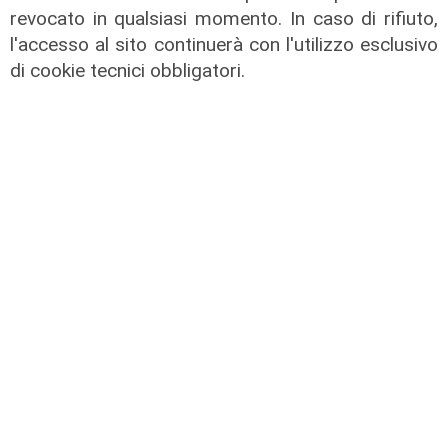
revocato in qualsiasi momento. In caso di rifiuto,
l'accesso al sito continuerà con l'utilizzo esclusivo
di cookie tecnici obbligatori.
L'intervista
Pres. Ceraudo (Medio Ponente):
"Non demonizziamo nessuno, ma
tolleranza zero verso chi porta
degrado"
07/08/2026